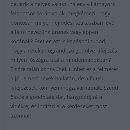
beugrik a helyes válasz, ha egy villámgyors
feladatsor során valaki megkérdezi, hogy
pontosan milyen fejlődési szakaszban lévő
állatot nevezünk ürűnek vagy éppen
kocának? Esetleg azt is kapásból tudod,
hogy a réteken ugrándozó gödölye kifejezés
milyen jószágra utal a mindennapokban?
Elsőre talán könnyűnek tűnhet ez a felmérés
a jól ismert nevek hallatán, de a falusi
kifejezések könnyen megzavarhatnak. Szedd
össze a gondolataidat, hangolódj rá a
vidékre, és indítsd el a kérdéseket most
azonnal!