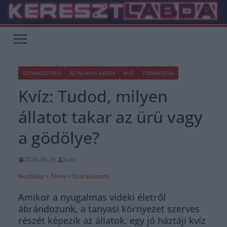
Skip
to
content
SZÓRAKOZTATÓ
ÁLTALÁNOS KVÍZEK
KVÍZ
TUDÁSPRÓBA
Kvíz: Tudod, milyen
állatot takar az ürü vagy
a gödölye?
2026.06.29.
Judit
Kezdőlap
»
Téma
»
Szórakoztató
Amikor a nyugalmas vidéki életről
ábrándozunk, a tanyasi környezet szerves
részét képezik az állatok, egy jó háztáji kvíz