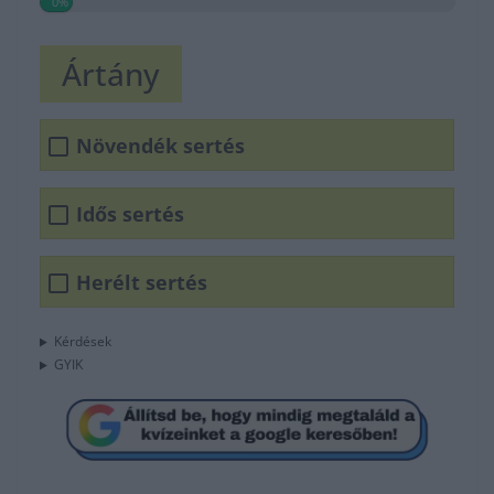
0%
Ártány
Növendék sertés
Idős sertés
Herélt sertés
Kérdések
GYIK