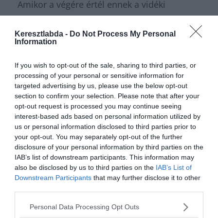
Amikor a végére értél ennek a vidéki
kalandnak, a
Keresztlabda Tudáspróba rovat
Keresztlabda -
Do Not Process My Personal
archívumában még rengeteg izgalmas kvíz
Information
vár rád. Ne tartsd magadban az elért
eredményt, csatlakozz a
Kvízkuckó Facebook
If you wish to opt-out of the sale, sharing to third parties, or
processing of your personal or sensitive information for
csoport
közösségéhez, és vitasd meg a
targeted advertising by us, please use the below opt-out
section to confirm your selection. Please note that after your
legérdekesebb háztáji állatokat a többiekkel!
opt-out request is processed you may continue seeing
A nagy falusi barangolás után pedig a
interest-based ads based on personal information utilized by
us or personal information disclosed to third parties prior to
Keresztlabda YouTube csatorna
szórakoztató
your opt-out. You may separately opt-out of the further
videóival könnyedén feltöltődhetsz a nap
disclosure of your personal information by third parties on the
IAB’s list of downstream participants. This information may
hátralévő részében.
also be disclosed by us to third parties on the
IAB’s List of
Downstream Participants
that may further disclose it to other
third parties.
Personal Data Processing Opt Outs