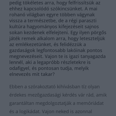
pedig tökéletes arra, hogy felfrissítsük az
ehhez kapcsolódó szókincsünket. A mai
rohanó világban egyre többen vágynak
vissza a természetbe, de a régi paraszti
kultúra hagyományos kifejezéseit sajnos
sokan kezdenek elfelejteni. Egy ilyen pörgős
játék remek alkalom arra, hogy leteszteljük
az emlékezetünket, és felidézzük a
gazdaságok legfontosabb lakóinak pontos
megnevezéseit. Vajon te is igazi tanyagazda
lennél, aki a legapróbb részletekre is
odafigyel, és pontosan tudja, melyik
elnevezés mit takar?
Ebben a szórakoztató kihívásban tíz olyan
érdekes mezőgazdasági kérdés vár rád, amik
garantáltan megdolgoztatják a memóriádat
és a logikádat. Vajon neked is azonnal