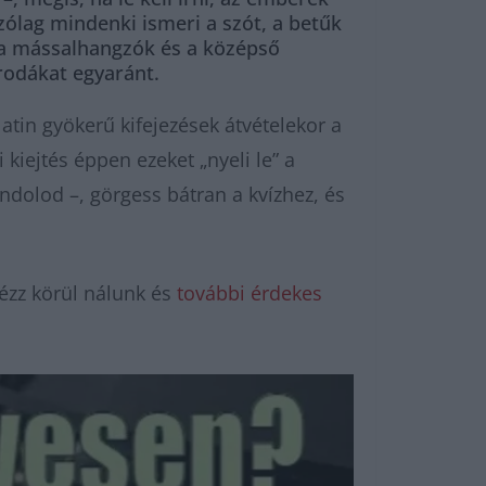
szólag mindenki ismeri a szót, a betűk
la mássalhangzók és a középső
rodákat egyaránt.
atin gyökerű kifejezések átvételekor a
kiejtés éppen ezeket „nyeli le” a
ndolod –, görgess bátran a kvízhez, és
ézz körül nálunk és
további érdekes