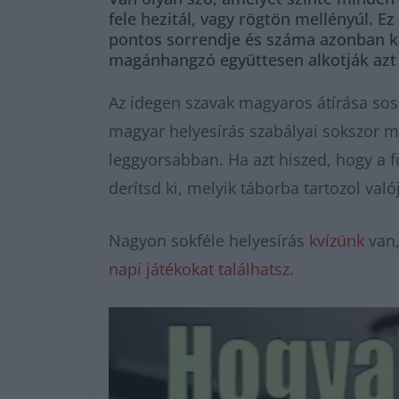
fele hezitál, vagy rögtön mellényúl. Ez
pontos sorrendje és száma azonban k
magánhangzó együttesen alkotják azt 
Az idegen szavak magyaros átírása sosem
magyar helyesírás szabályai sokszor me
leggyorsabban. Ha azt hiszed, hogy a f
derítsd ki, melyik táborba tartozol val
Nagyon sokféle helyesírás
kvízünk
van,
napi játékokat találhatsz
.