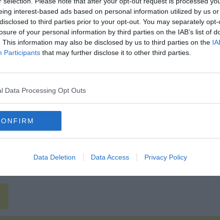
r selection. Please note that after your opt-out request is processed y
eing interest-based ads based on personal information utilized by us or
disclosed to third parties prior to your opt-out. You may separately opt-
losure of your personal information by third parties on the IAB’s list of
. This information may also be disclosed by us to third parties on the
IA
Hirdetés
Participants
that may further disclose it to other third parties.
l Data Processing Opt Outs
CONFIRM
Data Deletion
Data Access
Privacy Policy