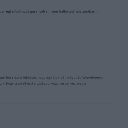
zt a régi alföldi szót garantáltan nem hallottad mostanában
am létre ezt a felületet, hogy egy kis vidámságot és 'aha-élményt'
g –, hogy tesztelhesd a tudásod, vagy versenyezhess a