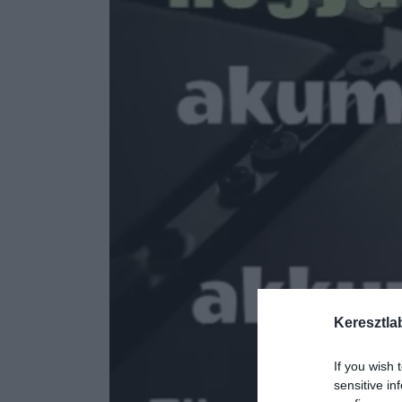
Keresztla
If you wish 
sensitive in