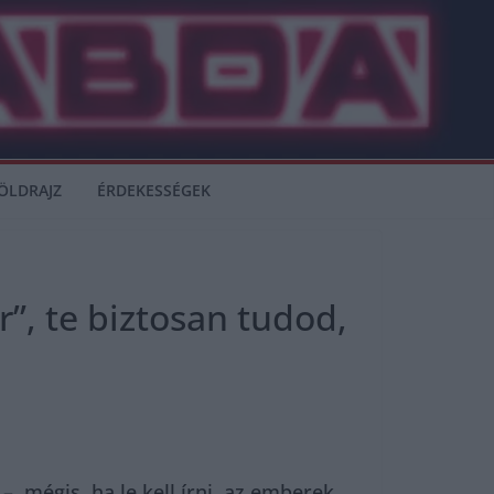
ÖLDRAJZ
ÉRDEKESSÉGEK
”, te biztosan tudod,
, mégis, ha le kell írni, az emberek