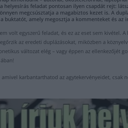
 a helyesírás feladat pontosan ilyen csapdát rejt: lát
önnyen megcsúsztatja a magabiztos kezet is. A dup
a buktatót, amely megosztja a kommenteket és az i
 volt egyszerű feladat, és ez az eset sem kivétel. A l
gőrzik az eredeti duplázásokat, miközben a köznyelvi 
onetikus változat elég – vagy éppen az ellenkezőjét go
ójában!
 amivel karbantarthatod az agytekervényeidet, csak n