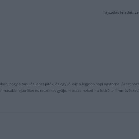
Tájszólás feladat: E
an, hogy a tanulás lehet játék, és egy jó kvíz a legjobb napi agytorna. Azért hozt
asabb fejtörőket és teszteket gyűjtöm össze neked – a focitól a filmművészeti