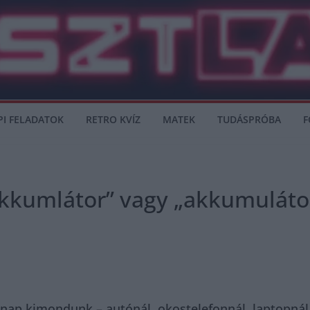
PI FELADATOK
RETRO KVÍZ
MATEK
TUDÁSPRÓBA
F
Akkumlátor” vagy „akkumulátor
nap kimondunk – autónál, okostelefonnál, laptopnál –