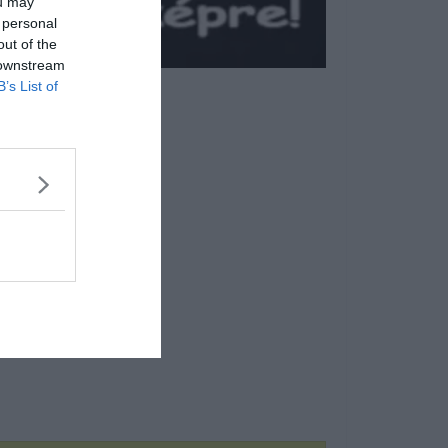
ou may
 personal
out of the
 downstream
B’s List of