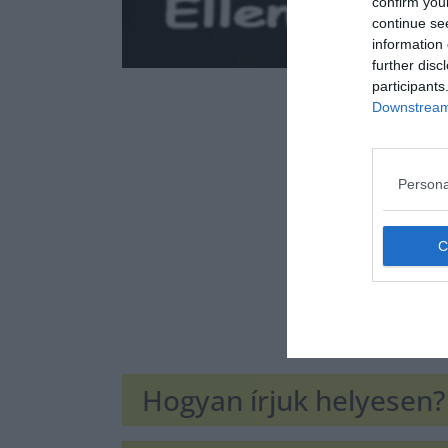
confirm you
continue se
information 
further disc
participants
Downstream 
Persona
Hogyan írjuk helyesen?