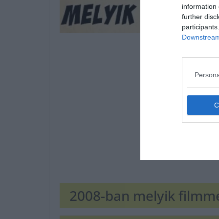
information 
further disc
participants
Downstream 
Persona
2008-ban melyik filmme