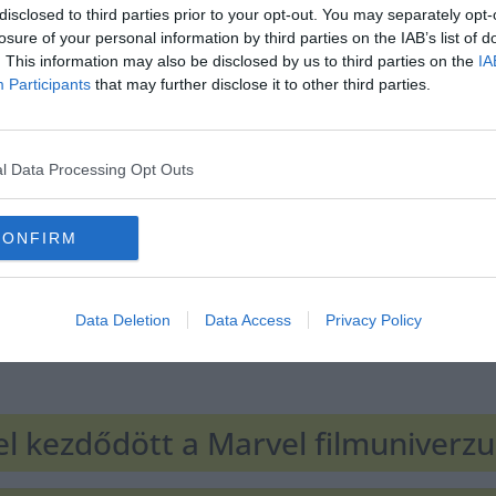
disclosed to third parties prior to your opt-out. You may separately opt-
losure of your personal information by third parties on the IAB’s list of
. This information may also be disclosed by us to third parties on the
IA
Participants
that may further disclose it to other third parties.
Hirdetés
l Data Processing Opt Outs
CONFIRM
Data Deletion
Data Access
Privacy Policy
l kezdődött a Marvel filmuniverz