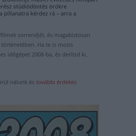
merész stúdiódöntés örökre
 pillanatra kérdez rá – arra a
yfilmek sorrendjét, és magabiztosan
 történetében. Ha te is mozis
es időgépet 2008-ba, és derítsd ki,
örül nálunk és
további érdekes