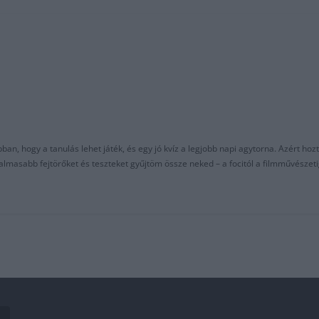
an, hogy a tanulás lehet játék, és egy jó kvíz a legjobb napi agytorna. Azért hozt
asabb fejtörőket és teszteket gyűjtöm össze neked – a focitól a filmművészeti