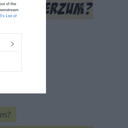
out of the
 downstream
B’s List of
um?