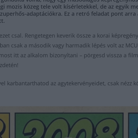
égi mozis közeg tele volt kísérletekkel, de az egyik 
uperhős-adaptációkra. Ez a retró feladat pont arra a
t.
ezet csal. Rengetegen keverik össze a korai képregén
jában csak a második vagy harmadik lépés volt az MCU
st itt az alkalom bizonyítani – pörgesd vissza a film
ezdetén!
el karbantarthatod az agytekervényeidet, csak nézz k