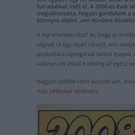
forradalmat indít el. A 2000-es évek v
megváltoztatta, hogyan gondolunk a sz
bizonyos elsőre, ami mindent elindítot
A legnehezebb rész? Az, hogy az emlék
vágnak rá egy olyan választ, ami való
popkultúra-rajongónak tartod magad, mo
valóban ott voltál-e lelkileg az egész k
Nagyon sokféle retró
kvízünk
van, amiv
napi játékokat találhatsz.