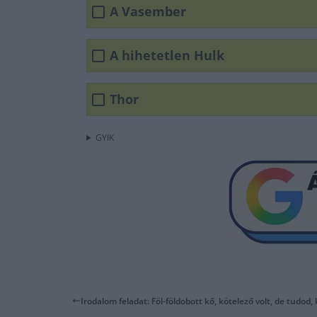
A Vasember
A hihetetlen Hulk
Thor
GYIK
Irodalom feladat: Föl-földobott kő, kötelező volt, de tudod, 