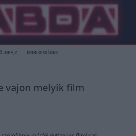
ÖLDRAJZ
ÉRDEKESSÉGEK
e vajon melyik film
zólófilmje másfél évtizedes filmipari