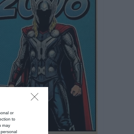
sonal or
ection to
ou may
 personal