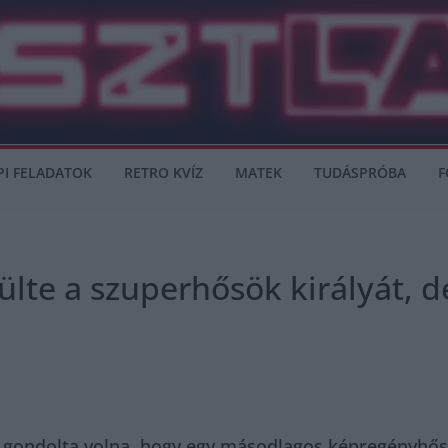
PI FELADATOK
RETRO KVÍZ
MATEK
TUDÁSPRÓBA
F
ülte a szuperhősök királyát, d
 gondolta volna, hogy egy másodlagos képregényhős s