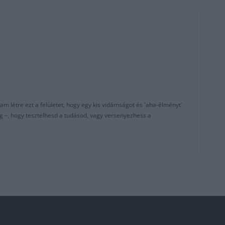
am létre ezt a felületet, hogy egy kis vidámságot és 'aha-élményt'
g –, hogy tesztelhesd a tudásod, vagy versenyezhess a