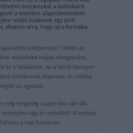
történelmi évszámokat a különböző
végezni a matekos alapműveleteket.
ykor stabil tudásunk egy picit
es alkalom arra, hogy újra formába
agad előtt a képernyőn? Ebben az
ikai műveletek helyes elvégzésére,
k ez a feladatsor, de a betűk könnyen
 utána mindennek alaposan, és indítsd
pörgeti az agyadat.
n még rengeteg szuper kvíz vár rád.
 mennyire vagy jó matekból! A komoly
ódhatsz a nap folyamán.