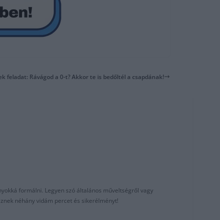
k feladat: Rávágod a 0-t? Akkor te is bedőltél a csapdának!
nyokká formálni. Legyen szó általános műveltségről vagy
reznek néhány vidám percet és sikerélményt!