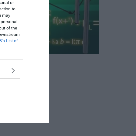
sonal or
ection to
ou may
 personal
out of the
 downstream
B’s List of