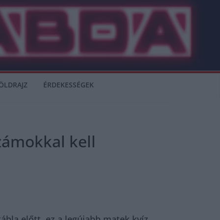
ÖLDRAJZ
ÉRDEKESSÉGEK
zámokkal kell
bla előtt, ez a legújabb matek kvíz