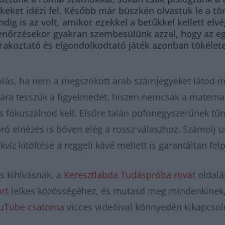
ékeket idézi fel. Később már büszkén olvastuk le a 
dig is az volt, amikor ezekkel a betűkkel kellett el
lenőrzésekor gyakran szembesülünk azzal, hogy az eg
órakoztató és elgondolkodtató játék azonban tökélet
lás, ha nem a megszokott arab számjegyeket látod m
ára tesszük a figyelmedet, hiszen nemcsak a matemat
 fókuszálnod kell. Elsőre talán pofonegyszerűnek tűni
pró elnézés is bőven elég a rossz válaszhoz. Számolj
víz kitöltése a reggeli kávé mellett is garantáltan fel
s kihívásnak, a
Keresztlabda Tudáspróba rovat
oldalá
rt
lelkes közösségéhez, és mutasd meg mindenkinek,
ouTube csatorna
vicces videóival könnyedén kikapcsol