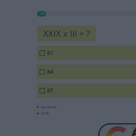
0%
XXIX x III = ?
81
84
87
Kérdések
GYIK