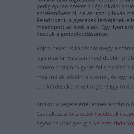
pedig éppen ezeket a régi iskolai eml
emlékművekről, de az igazi kihívás min
Felnőttként, a gyerekek leckéjének el
megkopott az évek alatt. Egy ilyen sz
hozzuk a gondolkodásunkat.
Vajon neked is kapásból megy a számo
izgalmas kihívásban most duplán prób
hanem a számok gyors felismerésére is
meg tudják tréfálni a szemet, és egy a
el a kérdéseket most rögtön! Egy rövid k
Amikor a végére értél ennek a számoló
Csatlakozz a
Kvízkuckó Facebook csopo
agytorna után pedig a
Keresztlabda Y