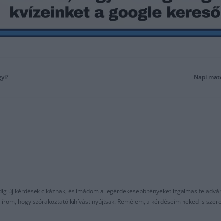
gyi?
Napi mate
ndig új kérdések cikáznak, és imádom a legérdekesebb tényeket izgalmas feladvá
al írom, hogy szórakoztató kihívást nyújtsak. Remélem, a kérdéseim neked is sze