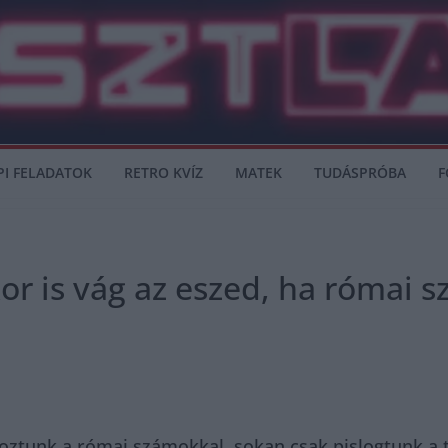
PI FELADATOK
RETRO KVÍZ
MATEK
TUDÁSPRÓBA
F
or is vág az eszed, ha római s
oztunk a római számokkal, sokan csak pislogtunk a tá