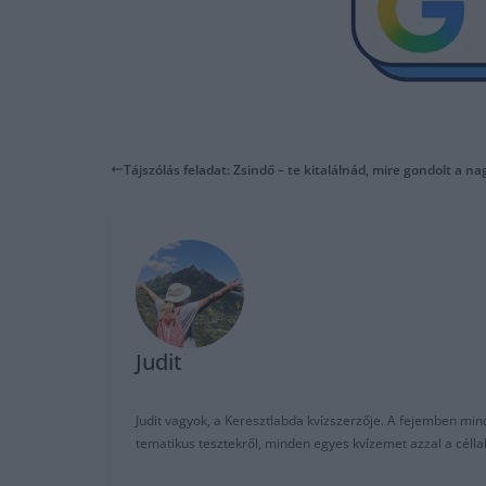
Tájszólás feladat: Zsindő – te kitalálnád, mire gondolt a na
Judit
Judit vagyok, a Keresztlabda kvízszerzője. A fejemben mi
tematikus tesztekről, minden egyes kvízemet azzal a céll