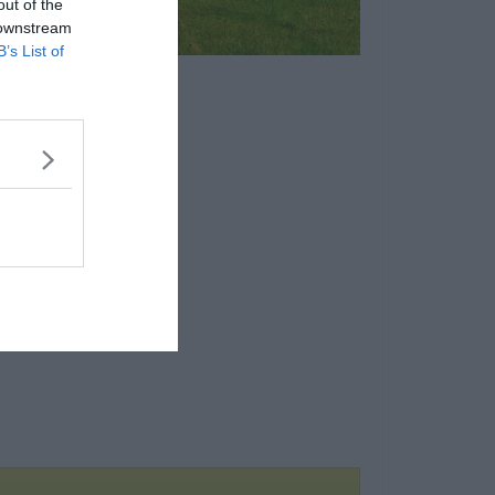
out of the
 downstream
B’s List of