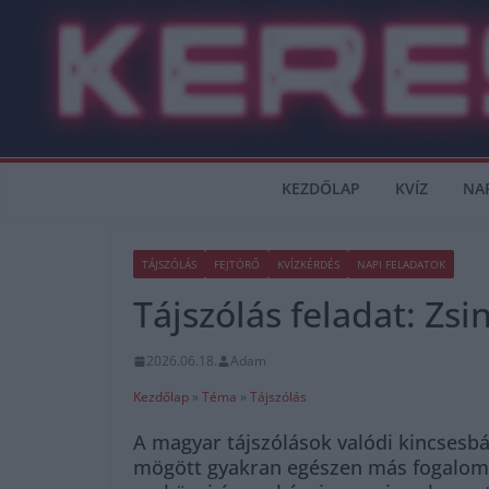
Skip
to
content
KEZDŐLAP
KVÍZ
NA
TÁJSZÓLÁS
FEJTÖRŐ
KVÍZKÉRDÉS
NAPI FELADATOK
Tájszólás feladat: Zsi
2026.06.18.
Adam
Kezdőlap
»
Téma
»
Tájszólás
A magyar tájszólások valódi kincsesbán
mögött gyakran egészen más fogalom b