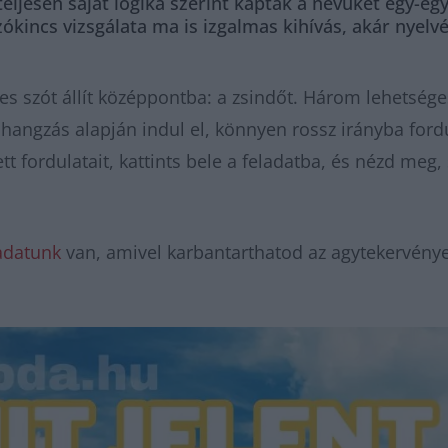
eljesen saját logika szerint kapták a nevüket egy-eg
zókincs vizsgálata ma is izgalmas kihívás, akár nyelv
yes szót állít középpontba: a zsindőt. Három lehetséges
 a hangzás alapján indul el, könnyen rossz irányba ford
t fordulatait, kattints bele a feladatba, és nézd meg, 
adatunk
van, amivel karbantarthatod az agytekervénye