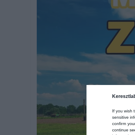
Keresztla
If you wish 
sensitive in
confirm you
continue se