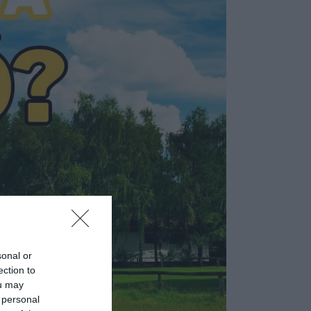
sonal or
ection to
ou may
 personal