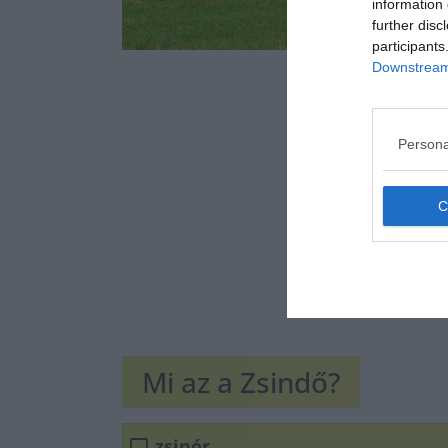
information 
further disc
participants
Downstream 
Persona
Mi az a Zsindő?
zsinór