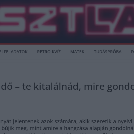
PI FELADATOK
RETRO KVÍZ
MATEK
TUDÁSPRÓBA
F
ndő – te kitalálnád, mire gondo
yát jelentenek azok számára, akik szeretik a nyelvi r
újik meg, mint amire a hangzása alapján gondolnánk 