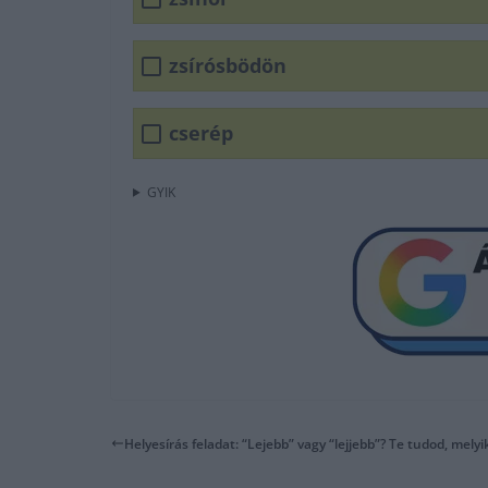
zsírósbödön
cserép
GYIK
Helyesírás feladat: “Lejebb” vagy “lejjebb”? Te tudod, melyik