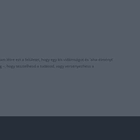
am létre ezt a felületet, hogy egy kis vidámságot és 'aha-élményt'
g –, hogy tesztelhesd a tudásod, vagy versenyezhess a