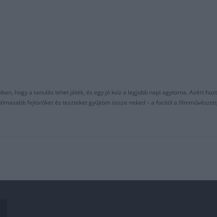
an, hogy a tanulás lehet játék, és egy jó kvíz a legjobb napi agytorna. Azért hozt
asabb fejtörőket és teszteket gyűjtöm össze neked – a focitól a filmművészeti