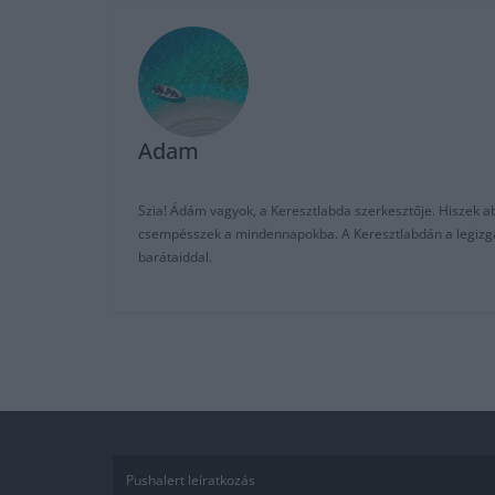
Adam
Szia! Ádám vagyok, a Keresztlabda szerkesztője. Hiszek abb
csempésszek a mindennapokba. A Keresztlabdán a legizgalm
barátaiddal.
Pushalert leíratkozás