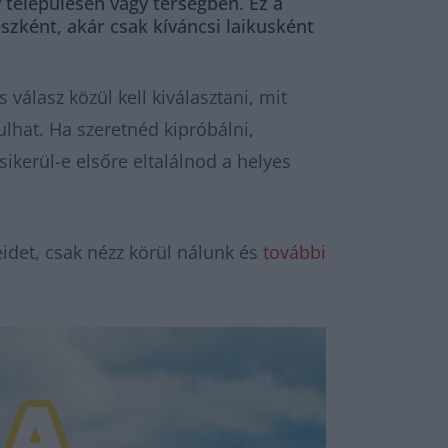
y településen vagy térségben. Ez a
észként, akár csak kíváncsi laikusként
 válasz közül kell kiválasztani, mit
ulhat. Ha szeretnéd kipróbálni,
sikerül-e elsőre eltalálnod a helyes
idet, csak nézz körül nálunk és
további