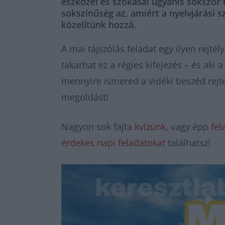
eszközei és szokásai ugyanis sokszor t
sokszínűség az, amiért a nyelvjárási s
közelítünk hozzá.
A mai tájszólás feladat egy ilyen rejtél
takarhat ez a régies kifejezés – és aki
mennyire ismered a vidéki beszéd rejtet
megoldást!
Nagyon sok fajta
kvízünk
, vagy épp
fel
érdekes napi feladatokat
találhatsz!