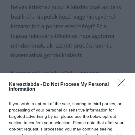
helyes értékhez jutsz. A kérdés csak az: te is
beállnál a tippelők közé, vagy hidegvérrel
kiszámolod a pontos eredményt? Ez a
logikai feladvány tökéletes napi agytorna
mindenkinek, aki szereti próbára tenni a
matematikai gondolkodását.
Nagyon sok fajta
kvízünk
, vagy épp
matek
feladatunk
van, amivel
Keresztlabda -
Do Not Process My Personal
Information
karbantarthatod az agytekervényeidet, csak
nézz körül nálunk és további
érdekes napi
If you wish to opt-out of the sale, sharing to third parties, or
processing of your personal or sensitive information for
feladatok
at találhatsz!
targeted advertising by us, please use the below opt-out
section to confirm your selection. Please note that after your
opt-out request is processed you may continue seeing