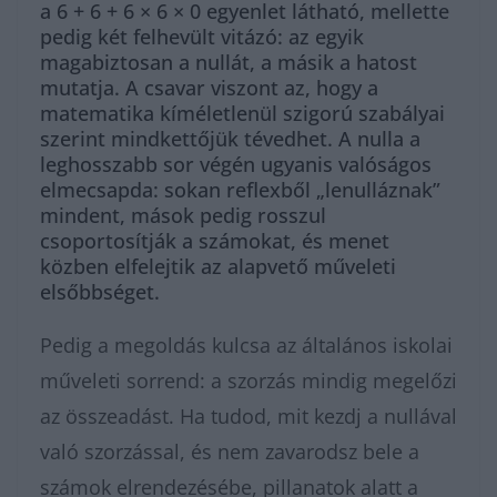
a 6 + 6 + 6 × 6 × 0 egyenlet látható, mellette
pedig két felhevült vitázó: az egyik
magabiztosan a nullát, a másik a hatost
mutatja. A csavar viszont az, hogy a
matematika kíméletlenül szigorú szabályai
szerint mindkettőjük tévedhet. A nulla a
leghosszabb sor végén ugyanis valóságos
elmecsapda: sokan reflexből „lenulláznak”
mindent, mások pedig rosszul
csoportosítják a számokat, és menet
közben elfelejtik az alapvető műveleti
elsőbbséget.
Pedig a megoldás kulcsa az általános iskolai
műveleti sorrend: a szorzás mindig megelőzi
az összeadást. Ha tudod, mit kezdj a nullával
való szorzással, és nem zavarodsz bele a
számok elrendezésébe, pillanatok alatt a