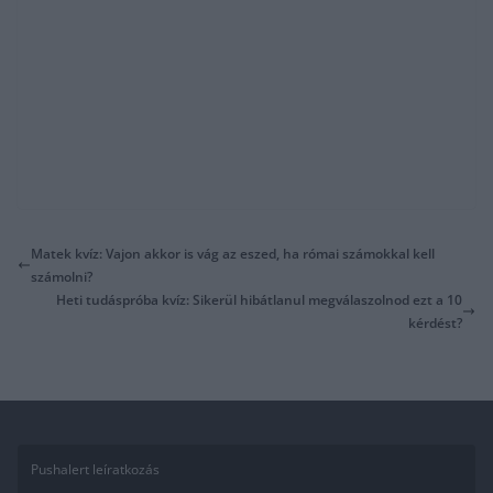
Matek kvíz: Vajon akkor is vág az eszed, ha római számokkal kell
számolni?
Heti tudáspróba kvíz: Sikerül hibátlanul megválaszolnod ezt a 10
kérdést?
Pushalert leíratkozás