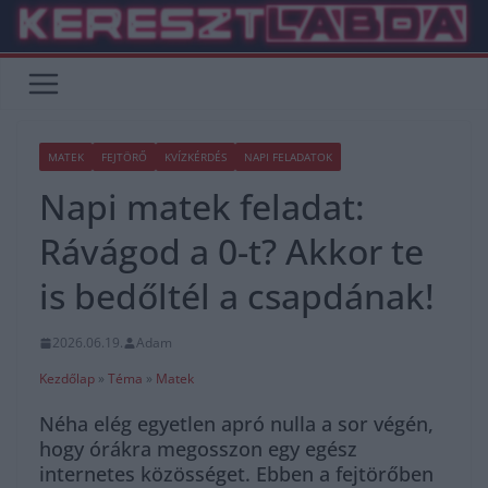
Skip
to
content
MATEK
FEJTÖRŐ
KVÍZKÉRDÉS
NAPI FELADATOK
Napi matek feladat:
Rávágod a 0-t? Akkor te
is bedőltél a csapdának!
2026.06.19.
Adam
Kezdőlap
»
Téma
»
Matek
Néha elég egyetlen apró nulla a sor végén,
hogy órákra megosszon egy egész
internetes közösséget. Ebben a fejtörőben