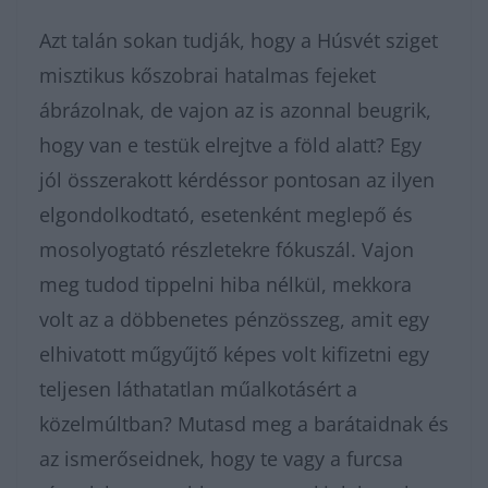
Azt talán sokan tudják, hogy a Húsvét sziget
misztikus kőszobrai hatalmas fejeket
ábrázolnak, de vajon az is azonnal beugrik,
hogy van e testük elrejtve a föld alatt? Egy
jól összerakott kérdéssor pontosan az ilyen
elgondolkodtató, esetenként meglepő és
mosolyogtató részletekre fókuszál. Vajon
meg tudod tippelni hiba nélkül, mekkora
volt az a döbbenetes pénzösszeg, amit egy
elhivatott műgyűjtő képes volt kifizetni egy
teljesen láthatatlan műalkotásért a
közelmúltban? Mutasd meg a barátaidnak és
az ismerőseidnek, hogy te vagy a furcsa