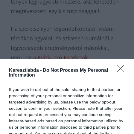
tények legnagyobb mestere, akit lehetetlen
megtéveszteni egy kis turpissággal!
Ha szeretsz ilyen elgondolkodtató, vidám
témákon agyalni, és szívesen dumálnál a
legviccesebb eredményekről másokkal,
ugorj be a
Kvízkuckó Facebook
csoportunkba
! Odabent nap mint nap egy
Keresztlabda -
Do Not Process My Personal
Information
nagyszerű, aktív közösség vár, és minden
napra jut valami új izgalmas kvíz vagy
If you wish to opt-out of the sale, sharing to third parties, or
feladvány a lelkes tagoknak. Ha pedig rögtön
processing of your personal or sensitive information for
targeted advertising by us, please use the below opt-out
pörgetnéd tovább a kérdéseket, a
section to confirm your selection. Please note that after your
tudáspróba
rovatunkban számtalan
opt-out request is processed you may continue seeing
interest-based ads based on personal information utilized by
hasonló, érdekes és szórakoztató feladatsort
us or personal information disclosed to third parties prior to
your opt-out. You may separately opt-out of the further