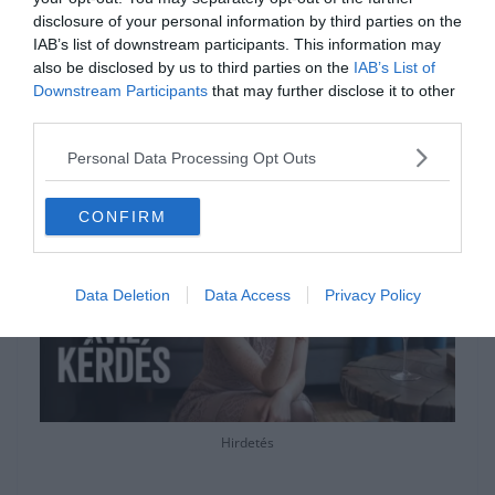
találsz. Ha esetleg inkább pihennél egy kicsit
disclosure of your personal information by third parties on the
a fárasztó nevetés és agytorna után, a
IAB’s list of downstream participants. This information may
Keresztlabda YouTube csatornája
is szélesre
also be disclosed by us to third parties on the
IAB’s List of
Downstream Participants
that may further disclose it to other
tárva nyitva áll előtted egy kis lazítós
third parties.
videózásra.
Personal Data Processing Opt Outs
CONFIRM
Data Deletion
Data Access
Privacy Policy
Hirdetés