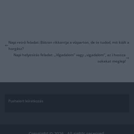
Napi retró feladat: Bátran rikkantja a vízparton, de te tudod, mit kiált a
horgász?
Napi helyesírás feladat: „Vígadalom” vagy „vigadalom”, az i hossza
sokakat meglep!
Pushalert leíratkozás
Copyright © 2026
. All rights reserved.