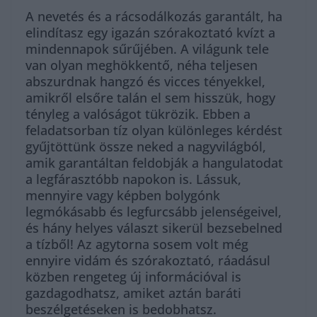
A nevetés és a rácsodálkozás garantált, ha
elindítasz egy igazán szórakoztató kvízt a
mindennapok sűrűjében. A világunk tele
van olyan meghökkentő, néha teljesen
abszurdnak hangzó és vicces tényekkel,
amikről elsőre talán el sem hisszük, hogy
tényleg a valóságot tükrözik. Ebben a
feladatsorban tíz olyan különleges kérdést
gyűjtöttünk össze neked a nagyvilágból,
amik garantáltan feldobják a hangulatodat
a legfárasztóbb napokon is. Lássuk,
mennyire vagy képben bolygónk
legmókásabb és legfurcsább jelenségeivel,
és hány helyes választ sikerül bezsebelned
a tízből! Az agytorna sosem volt még
ennyire vidám és szórakoztató, ráadásul
közben rengeteg új információval is
gazdagodhatsz, amiket aztán baráti
beszélgetéseken is bedobhatsz.