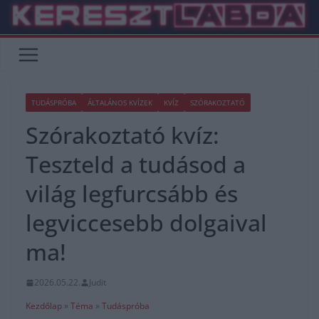
Skip
to
content
TUDÁSPRÓBA
ÁLTALÁNOS KVÍZEK
KVÍZ
SZÓRAKOZTATÓ
Szórakoztató kvíz:
Teszteld a tudásod a
világ legfurcsább és
legviccesebb dolgaival
ma!
2026.05.22.
Judit
Kezdőlap
»
Téma
»
Tudáspróba