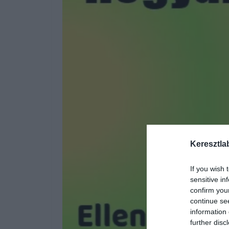
Keresztla
If you wish 
sensitive in
confirm you
continue se
information 
further disc