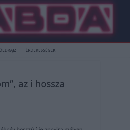
ÖLDRAJZ
ÉRDEKESSÉGEK
m”, az i hossza
éknév hosszú í-je annyira mélyen