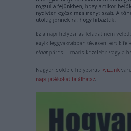
rögzül a fejünkben, hogy amikor belől
nyelvtan egész más irányt szab. A tőha
utólag jönnek rá, hogy hibáztak.
Ez a napi helyesírás feladat nem vélet
egyik leggyakrabban tévesen leírt kife
hidat
páros –, máris közelebb vagy a he
Nagyon sokféle helyesírás
kvízünk
van,
napi játékokat találhatsz
.