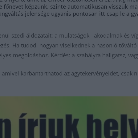
e főnevet képzünk, szinte automatikusan visszük mag
ngváltás jelensége ugyanis pontosan itt csap le a gy
lenül szedi áldozatait: a mulatságok, lakodalmak és ví
jezés. Ha tudod, hogyan viselkednek a hasonló tőváltó
lyes megoldáshoz. Kérdés: a szabályra hallgatsz, vag
 amivel karbantarthatod az agytekervényeidet, csak n