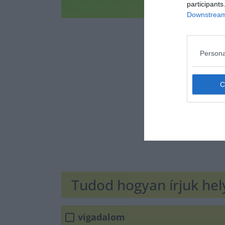
participants
Downstream 
Persona
Tudod hogyan írjuk he
vigadalom