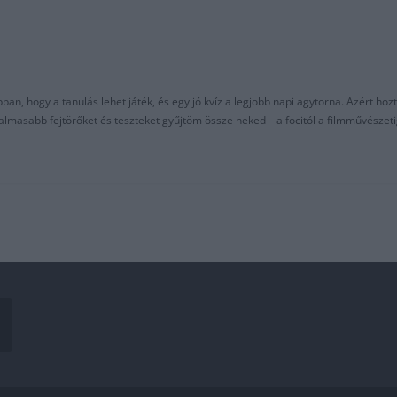
an, hogy a tanulás lehet játék, és egy jó kvíz a legjobb napi agytorna. Azért hozt
asabb fejtörőket és teszteket gyűjtöm össze neked – a focitól a filmművészeti