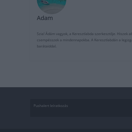
Adam
Szia! Ádám vagyok, a Keresztlabda szerkesztője. Hiszek abb
csempésszek a mindennapokba. A Keresztlabdán a legizgalm
barátaiddal.
Pushalert leíratkozás