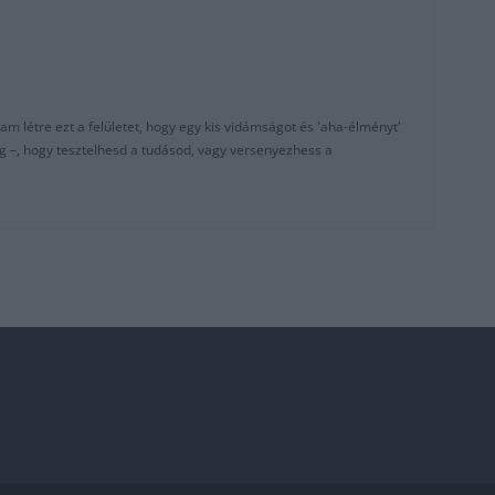
am létre ezt a felületet, hogy egy kis vidámságot és 'aha-élményt'
g –, hogy tesztelhesd a tudásod, vagy versenyezhess a