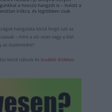
unkkal a hosszú hangzót is – holott a
anútlan írókra, és legtöbben csak
gságok hangulata körül forgó szó az
 szavak – mint a
víz–vizes
vagy a
híd–
y az ösztönödre?
ézz körül nálunk és
további érdekes