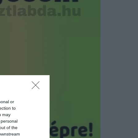
sonal or
ection to
ou may
 personal
out of the
 downstream