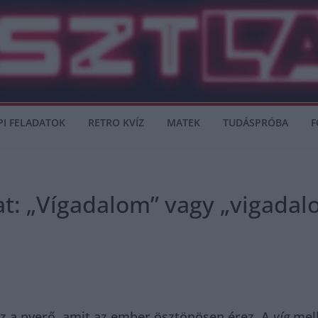
PI FELADATOK
RETRO KVÍZ
MATEK
TUDÁSPRÓBA
F
at: „Vígadalom” vagy „vigadalo
z a nyerő, amit az ember ösztönösen érez. A
víg
mell