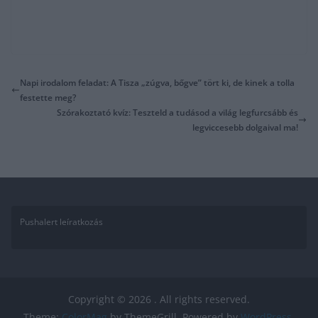
Napi irodalom feladat: A Tisza „zúgva, bőgve” tört ki, de kinek a tolla
festette meg?
Szórakoztató kvíz: Teszteld a tudásod a világ legfurcsább és
legviccesebb dolgaival ma!
Pushalert leíratkozás
Copyright © 2026
. All rights reserved.
Theme:
ColorMag
by ThemeGrill. Powered by
WordPress
.