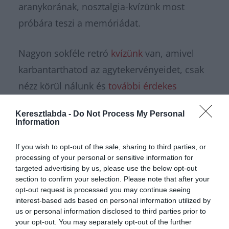
aranykorának, nosztalgia-kvízünk most
próbára teszi a memóriádat.
Nagyon sokféle retró
kvízünk
van, amivel
karbantarthatod az agytekervényeidet, csak
nézz körül nálunk és
további érdekes
napi játékokat találhatsz.
Keresztlabda -
Do Not Process My Personal
Information
If you wish to opt-out of the sale, sharing to third parties, or
processing of your personal or sensitive information for
targeted advertising by us, please use the below opt-out
section to confirm your selection. Please note that after your
opt-out request is processed you may continue seeing
interest-based ads based on personal information utilized by
us or personal information disclosed to third parties prior to
your opt-out. You may separately opt-out of the further