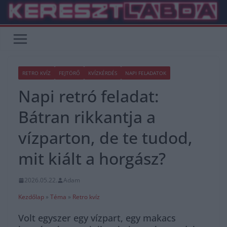
Skip
to
content
RETRO KVÍZ
FEJTÖRŐ
KVÍZKÉRDÉS
NAPI FELADATOK
Napi retró feladat:
Bátran rikkantja a
vízparton, de te tudod,
mit kiált a horgász?
2026.05.22.
Adam
Kezdőlap
»
Téma
»
Retro kvíz
Volt egyszer egy vízpart, egy makacs