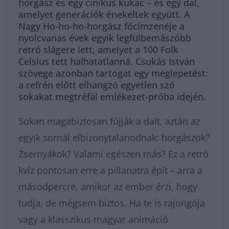
horgász és egy cinikus kukac – és egy dal,
amelyet generációk énekeltek együtt. A
Nagy Ho-ho-ho-horgász főcímzenéje a
nyolcvanas évek egyik legfülbemászóbb
retró slágere lett, amelyet a 100 Folk
Celsius tett halhatatlanná. Csukás István
szövege azonban tartogat egy meglepetést:
a refrén előtt elhangzó egyetlen szó
sokakat megtréfál emlékezet-próba idején.
Sokan magabiztosan fújják a dalt, aztán az
egyik sornál elbizonytalanodnak: horgászok?
Zsernyákok? Valami egészen más? Ez a retró
kvíz pontosan erre a pillanatra épít – arra a
másodpercre, amikor az ember érzi, hogy
tudja, de mégsem biztos. Ha te is rajongója
vagy a klasszikus magyar animáció