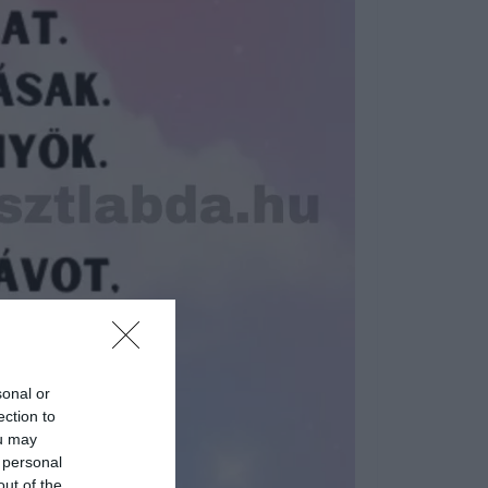
sonal or
ection to
ou may
 personal
out of the