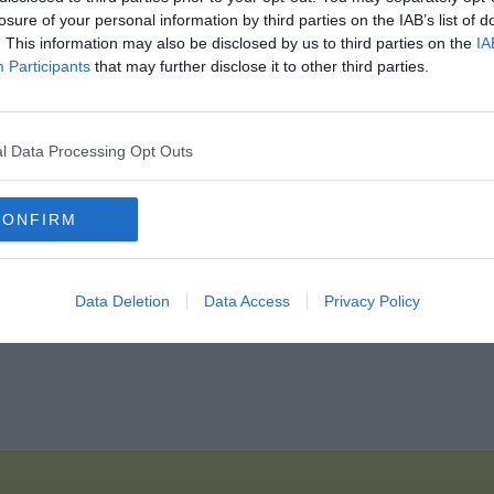
losure of your personal information by third parties on the IAB’s list of
. This information may also be disclosed by us to third parties on the
IA
Hirdetés
Participants
that may further disclose it to other third parties.
l Data Processing Opt Outs
CONFIRM
Data Deletion
Data Access
Privacy Policy