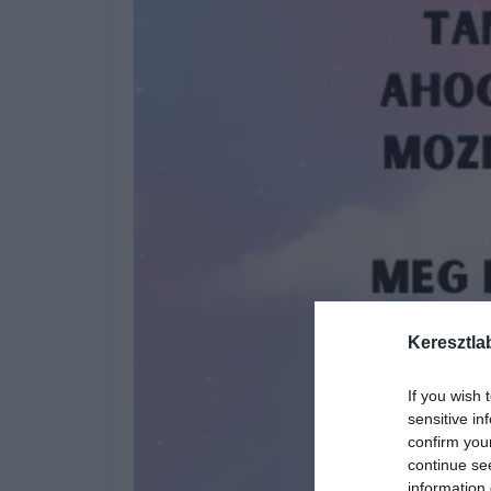
Keresztla
If you wish 
sensitive in
confirm you
continue se
information 