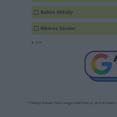
Babits Mihály
Weöres Sándor
GYIK
Földrajz feladat: Tolna megye székhelye ez, de a térképen