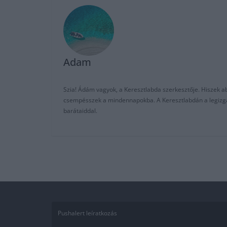
Adam
Szia! Ádám vagyok, a Keresztlabda szerkesztője. Hiszek abb
csempésszek a mindennapokba. A Keresztlabdán a legizgalm
barátaiddal.
Pushalert leíratkozás