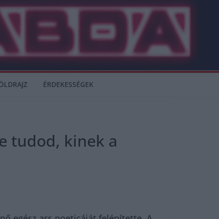
ÖLDRAJZ
ÉRDEKESSÉGEK
de tudod, kinek a
ő egész ars poeticáját felépítette. A