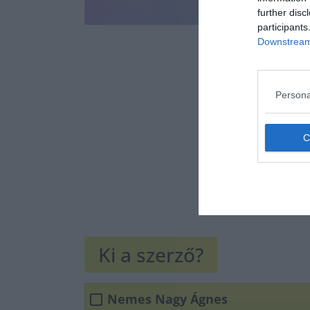
further disc
participants
Downstream 
Persona
Ki a szerző?
Nemes Nagy Ágnes