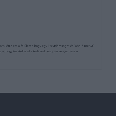
am létre ezt a felületet, hogy egy kis vidámságot és 'aha-élményt'
g –, hogy tesztelhesd a tudásod, vagy versenyezhess a