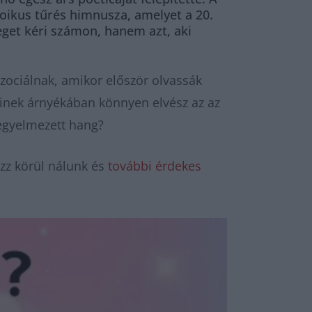
toikus tűrés himnusza, amelyet a 20.
veget kéri számon, hanem azt, aki
szociálnak, amikor először olvassák
reinek árnyékában könnyen elvész az az
 fegyelmezett hang?
zz körül nálunk és
további érdekes