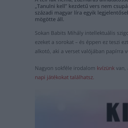
„Tanulni kell” kezdetű vers nem csupán
századi magyar líra egyik legjelentőse
mögötte áll.
Sokan Babits Mihály intellektuális szi
ezeket a sorokat – és éppen ez teszi e
alkotó, aki a verset valójában papírra v
Nagyon sokféle irodalom
kvízünk
van, 
napi játékokat találhatsz.