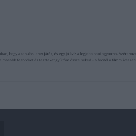
an, hogy a tanulás lehet játék, és egy jó kvíz a legjobb napi agytorna. Azért hozt
asabb fejtörőket és teszteket gyűjtöm össze neked – a focitól a filmművészeti