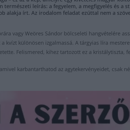
 természeti leírás: a fegyelem, a megfigyelés és a s
bb alakja írt. Az irodalom feladat ezúttal nem a szö
gorára vagy Weöres Sándor bölcseleti hangvételére as
zt a kvízt különösen izgalmassá. A tárgyias líra meste
etette. Felismered, kihez tartozott ez a kristálytiszta,
amivel karbantarthatod az agytekervényeidet, csak né