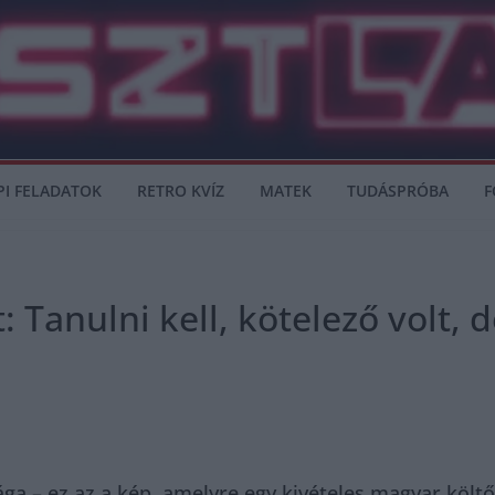
PI FELADATOK
RETRO KVÍZ
MATEK
TUDÁSPRÓBA
F
 Tanulni kell, kötelező volt, 
ga – ez az a kép, amelyre egy kivételes magyar költőn