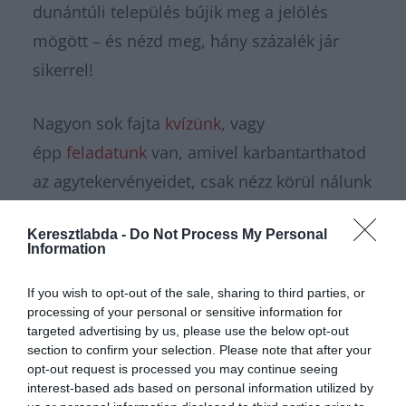
dunántúli település bújik meg a jelölés
mögött – és nézd meg, hány százalék jár
sikerrel!
Nagyon sok fajta
kvízünk
, vagy
épp
feladatunk
van, amivel karbantarthatod
az agytekervényeidet, csak nézz körül nálunk
és további
érdekes napi
Keresztlabda -
Do Not Process My Personal
feladatok
at találhatsz!
Information
If you wish to opt-out of the sale, sharing to third parties, or
processing of your personal or sensitive information for
targeted advertising by us, please use the below opt-out
section to confirm your selection. Please note that after your
opt-out request is processed you may continue seeing
interest-based ads based on personal information utilized by