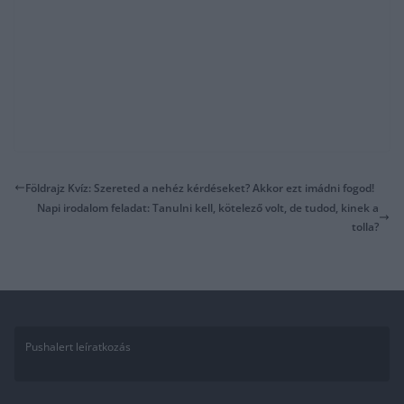
Földrajz Kvíz: Szereted a nehéz kérdéseket? Akkor ezt imádni fogod!
Napi irodalom feladat: Tanulni kell, kötelező volt, de tudod, kinek a
tolla?
Pushalert leíratkozás