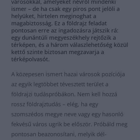
városokkal, amelyeket névről mindenki
ismer – de ha csak egy piros pont jelöli a
helyüket, hirtelen meginoghat a
magabiztosság. Ez a földrajz feladat
pontosan erre az ingadozásra játszik rá:
egy dunántúli megyeszékhely rejtőzik a
térképen, és a három válaszlehetőség közül
kettő szinte biztosan megzavarja a
térképolvasót.
A közepesen ismert hazai városok pozíciója
az egyik legtöbbet tévesztett terület a
földrajzi tudáspróbákon. Nem kell hozzá
rossz földrajztudás – elég, ha egy
szomszédos megye neve vagy egy hasonló
fekvésű város ugrik be először. Próbáld meg
pontosan beazonosítani, melyik dél-