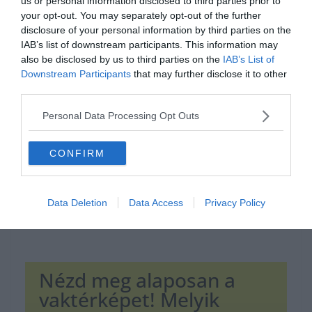
us or personal information disclosed to third parties prior to
your opt-out. You may separately opt-out of the further
disclosure of your personal information by third parties on the
IAB’s list of downstream participants. This information may
also be disclosed by us to third parties on the
IAB’s List of
Hirdetés
Downstream Participants
that may further disclose it to other
third parties.
Personal Data Processing Opt Outs
CONFIRM
Data Deletion
Data Access
Privacy Policy
Nézd meg alaposan a
vaktérképet! Melyik