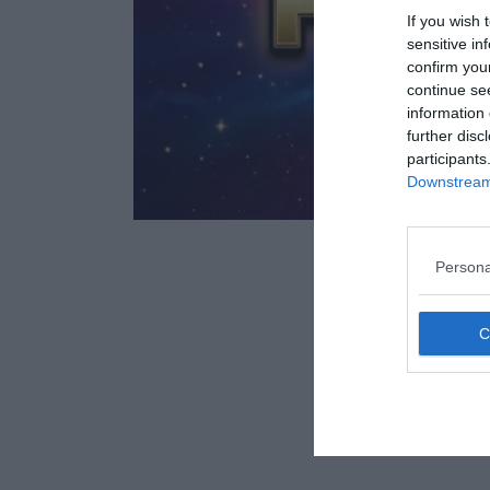
If you wish 
sensitive in
confirm you
continue se
information 
further disc
participants
Downstream 
Persona