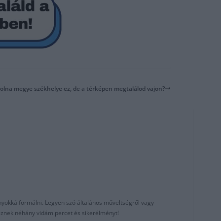
 Tolna megye székhelye ez, de a térképen megtalálod vajon?
nyokká formálni. Legyen szó általános műveltségről vagy
reznek néhány vidám percet és sikerélményt!