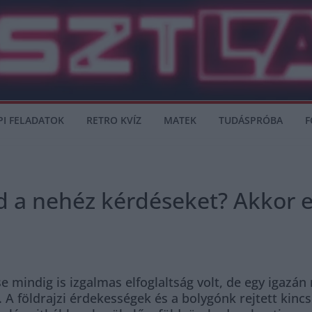
PI FELADATOK
RETRO KVÍZ
MATEK
TUDÁSPRÓBA
F
ed a nehéz kérdéseket? Akkor 
se mindig is izgalmas elfoglaltság volt, de egy igazán
. A földrajzi érdekességek és a bolygónk rejtett kinc