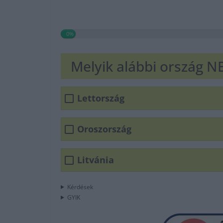
0%
Melyik alábbi ország N
Lettország
Oroszország
Litvánia
Kérdések
GYIK