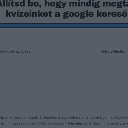
vitatkozik az egész
Földrajz feladat:
ndig új kérdések cikáznak, és imádom a legérdekesebb tényeket izgalmas feladvá
al írom, hogy szórakoztató kihívást nyújtsak. Remélem, a kérdéseim neked is sze