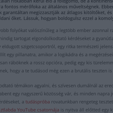
alán ritkábban kerül elő a földgömb, de a kontinens
 fontos mérőfoka az általános műveltségnek. Ebben 
 garantáltan megizzasztják az átlagos kitöltőket, é
ani őket. Lássuk, hogyan boldogulsz ezzel a komoly
yobb folyókat valószínűleg a legtöbb ember azonnal r
indig tartogat elgondolkodtató kérdéseket a gyanútl
 eldugott szigetcsoportról, egy ritka természeti jelen
llít egy pillanatra, amikor a logikádra és a megérzése
n ráböknek a rossz opcióra, pedig egy kis türelemme
ek, hogy a te tudásod még ezen a brutális teszten is 
odtató témákon agyalni, és szívesen dumálnál az ere
abent egy nagyszerű közösség vár, és minden napra ju
érdéseket, a
tudáspróba
rovatunkban rengeteg tesztet 
sztlabda YouTube csatornája
is nyitva áll előtted egy 