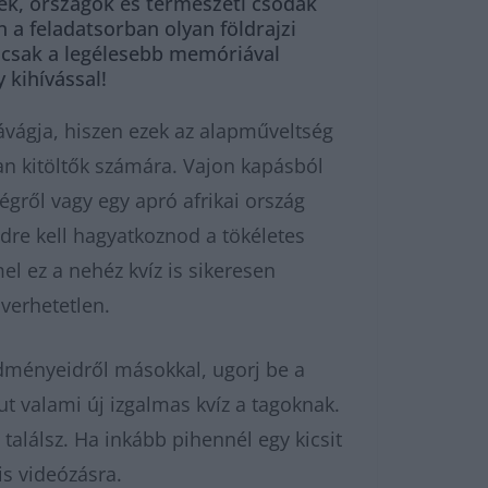
ek, országok és természeti csodák
a feladatsorban olyan földrajzi
s csak a legélesebb memóriával
 kihívással!
ávágja, hiszen ezek az alapműveltség
an kitöltők számára. Vajon kapásból
ségről vagy egy apró afrikai ország
idre kell hagyatkoznod a tökéletes
l ez a nehéz kvíz is sikeresen
verhetetlen.
dményeidről másokkal, ugorj be a
t valami új izgalmas kvíz a tagoknak.
találsz. Ha inkább pihennél egy kicsit
kis videózásra.