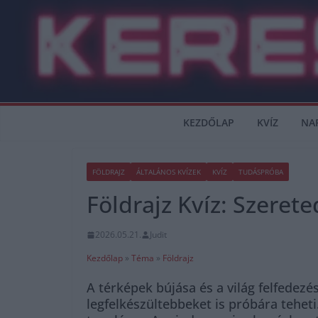
Skip
to
content
KEZDŐLAP
KVÍZ
NA
FÖLDRAJZ
ÁLTALÁNOS KVÍZEK
KVÍZ
TUDÁSPRÓBA
Földrajz Kvíz: Szeret
2026.05.21.
Judit
Kezdőlap
»
Téma
»
Földrajz
A térképek bújása és a világ felfedezé
legfelkészültebbeket is próbára teheti