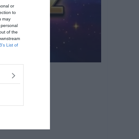
sonal or
ection to
ou may
 personal
out of the
 downstream
B’s List of