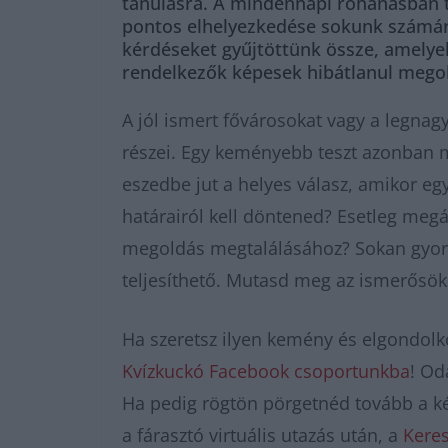
tanulásra. A mindennapi rohanásban t
pontos elhelyezkedése sokunk számára
kérdéseket gyűjtöttünk össze, amelyek
rendelkezők képesek hibátlanul megold
A jól ismert fővárosokat vagy a legnag
részei. Egy keményebb teszt azonban m
eszedbe jut a helyes válasz, amikor egy
határairól kell döntened? Esetleg megá
megoldás megtalálásához? Sokan gyorsa
teljesíthető. Mutasd meg az ismerősökn
Ha szeretsz ilyen kemény és elgondolk
Kvízkuckó Facebook csoportunkba
! Od
Ha pedig rögtön pörgetnéd tovább a k
a fárasztó virtuális utazás után, a
Kere