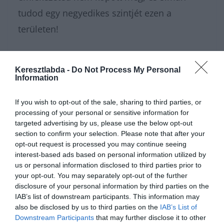
tudod egy negyedikes szintjét ezen a
területen!
Ha szeretsz ilyen elgondolkodtató témákon
Keresztlabda -
Do Not Process My Personal
agyalni, és szívesen dumálnál az
Information
eredményekről másokkal, ugorj be a
If you wish to opt-out of the sale, sharing to third parties, or
Kvízkuckó Facebook csoportunkba
! Odabent
processing of your personal or sensitive information for
egy nagyszerű közösség vár, és minden
targeted advertising by us, please use the below opt-out
section to confirm your selection. Please note that after your
napra jut valami új izgalmas kvíz a tagoknak.
opt-out request is processed you may continue seeing
Ha pedig rögtön pörgetnéd tovább a
interest-based ads based on personal information utilized by
us or personal information disclosed to third parties prior to
kérdéseket, a
tudáspróba
rovatunkban
your opt-out. You may separately opt-out of the further
rengeteg érdekességet találsz. Ha inkább
disclosure of your personal information by third parties on the
IAB’s list of downstream participants. This information may
pihennél egy kicsit a fárasztó agytorna után,
also be disclosed by us to third parties on the
IAB’s List of
a
Keresztlabda YouTube csatornája
is nyitva
Downstream Participants
that may further disclose it to other