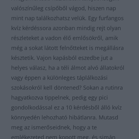
valószínűleg csípőből vágod, hiszen nap
mint nap találkozhatsz velük. Egy furfangos
kvíz kérdéssora azonban mindig rejt olyan
részleteket a vadon élő emlősökről, amik
még a sokat látott felnőtteket is megállásra
késztetik. Vajon kapásból eszedbe jut a
helyes válasz, ha a téli álmot alvó állatokról
vagy éppen a különleges táplálkozási
szokásokról kell döntened? Sokan a rutinra
hagyatkozva tippelnek, pedig egy pici
gondolkodással ez a 10 kérdésből álló kvíz
könnyedén lehozható hibátlanra. Mutasd
meg az ismerőseidnek, hogy a te
emlékezeted nem kopott meg, és simán