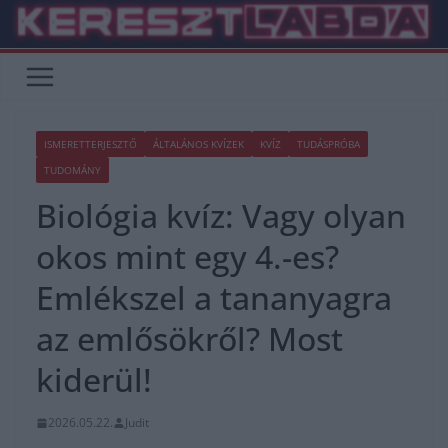
Skip
to
content
ISMERETTERJESZTŐ
ÁLTALÁNOS KVÍZEK
KVÍZ
TUDÁSPRÓBA
TUDOMÁNY
Biológia kvíz: Vagy olyan
okos mint egy 4.-es?
Emlékszel a tananyagra
az emlősökről? Most
kiderül!
2026.05.22.
Judit