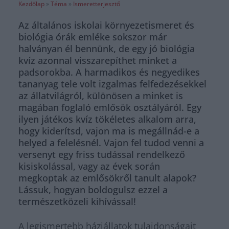
Kezdőlap
»
Téma
»
Ismeretterjesztő
Az általános iskolai környezetismeret és
biológia órák emléke sokszor már
halványan él bennünk, de egy jó biológia
kvíz azonnal visszarepíthet minket a
padsorokba. A harmadikos és negyedikes
tananyag tele volt izgalmas felfedezésekkel
az állatvilágról, különösen a minket is
magában foglaló emlősök osztályáról. Egy
ilyen játékos kvíz tökéletes alkalom arra,
hogy kiderítsd, vajon ma is megállnád-e a
helyed a felelésnél. Vajon fel tudod venni a
versenyt egy friss tudással rendelkező
kisiskolással, vagy az évek során
megkoptak az emlősökről tanult alapok?
Lássuk, hogyan boldogulsz ezzel a
természetközeli kihívással!
A legismertebb háziállatok tulajdonságait