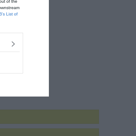
out of the
 downstream
B’s List of