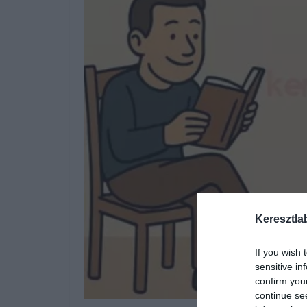
Keresztla
If you wish 
sensitive in
confirm you
continue se