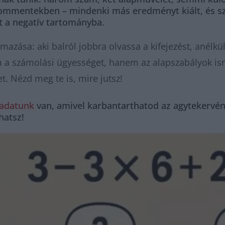
 kommentekben – mindenki más eredményt kiált, és sz
t a negatív tartományba.
mazása: aki balról jobbra olvassa a kifejezést, anélkü
em a számolási ügyességet, hanem az alapszabályok is
. Nézd meg te is, mire jutsz!
ladatunk
van, amivel karbantarthatod az agytekervény
lhatsz!