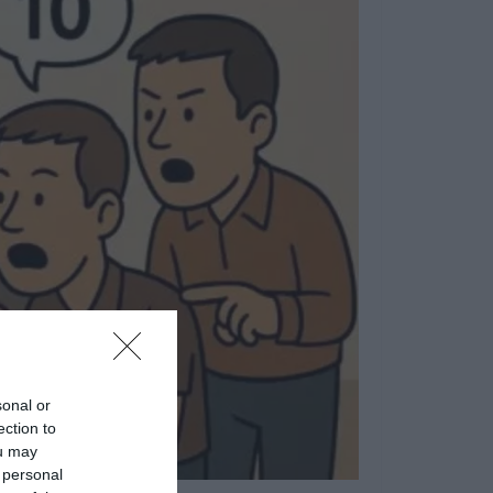
sonal or
ection to
ou may
 personal