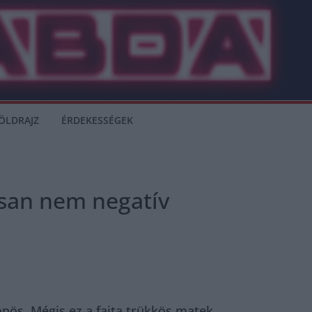
ÖLDRAJZ
ÉRDEKESSÉGEK
tosan nem negatív
nös. Mégis ez a fajta trükkös matek