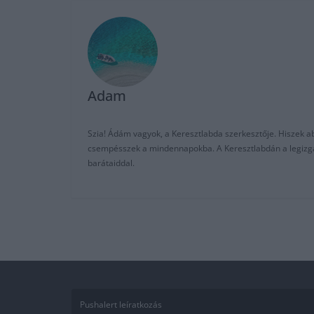
Adam
Szia! Ádám vagyok, a Keresztlabda szerkesztője. Hiszek abb
csempésszek a mindennapokba. A Keresztlabdán a legizgalm
barátaiddal.
Pushalert leíratkozás