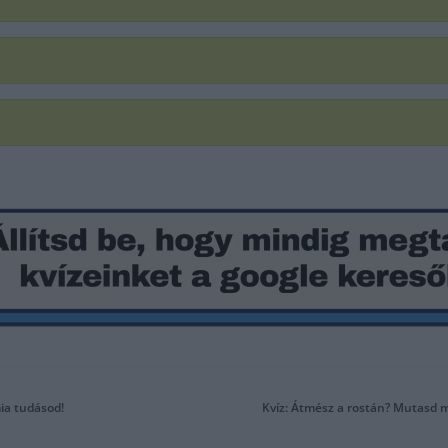
mia tudásod!
Kvíz: Átmész a rostán? Mutasd 