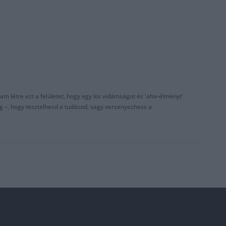
am létre ezt a felületet, hogy egy kis vidámságot és 'aha-élményt'
g –, hogy tesztelhesd a tudásod, vagy versenyezhess a