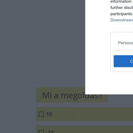
information 
further disc
participants
Downstream 
Persona
Mi a megoldás?
10
-13