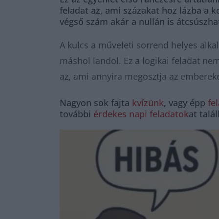
feladat az, ami százakat hoz lázba a
végső szám akár a nullán is átcsúszha
A kulcs a műveleti sorrend helyes alkal
máshol landol. Ez a logikai feladat n
az, ami annyira megosztja az embereket
Nagyon sok fajta
kvízünk
, vagy épp
fe
további
érdekes napi feladatok
at talá