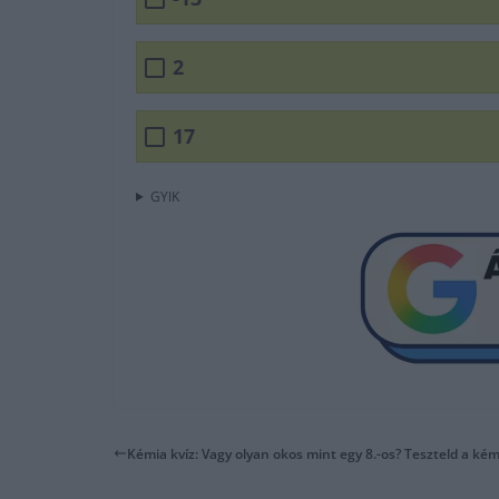
2
17
GYIK
Kémia kvíz: Vagy olyan okos mint egy 8.-os? Teszteld a ké