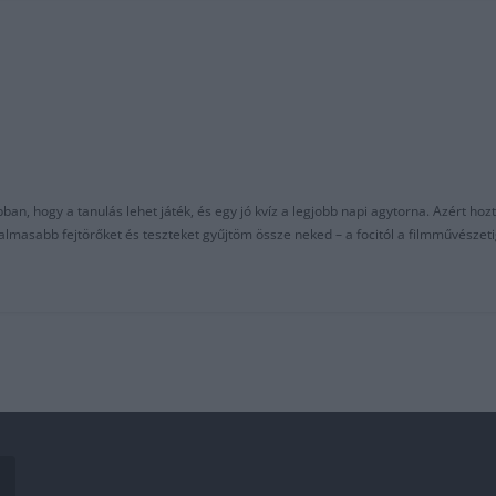
an, hogy a tanulás lehet játék, és egy jó kvíz a legjobb napi agytorna. Azért hozt
asabb fejtörőket és teszteket gyűjtöm össze neked – a focitól a filmművészeti