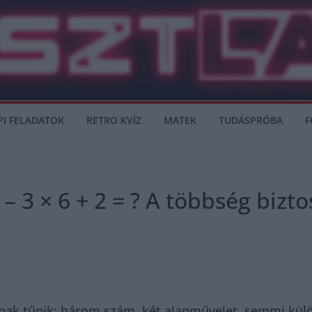
PI FELADATOK
RETRO KVÍZ
MATEK
TUDÁSPRÓBA
F
 – 3 × 6 + 2 = ? A többség biz
nnak tűnik: három szám, két alapművelet, semmi külö