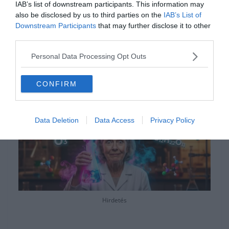
IAB’s list of downstream participants. This information may
egy kicsit a lombikok és kémcsövek virtuális
also be disclosed by us to third parties on the
IAB’s List of
Downstream Participants
that may further disclose it to other
világa után, a
Keresztlabda YouTube
third parties.
csatornája
is nyitva áll előtted egy kis
Personal Data Processing Opt Outs
videózásra.
CONFIRM
Data Deletion
Data Access
Privacy Policy
Hirdetés