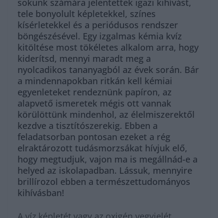
sokunk számára jelentettek igazi kihívást,
tele bonyolult képletekkel, színes
kísérletekkel és a periódusos rendszer
böngészésével. Egy izgalmas kémia kvíz
kitöltése most tökéletes alkalom arra, hogy
kiderítsd, mennyi maradt meg a
nyolcadikos tananyagból az évek során. Bár
a mindennapokban ritkán kell kémiai
egyenleteket rendeznünk papíron, az
alapvető ismeretek mégis ott vannak
körülöttünk mindenhol, az élelmiszerektől
kezdve a tisztítószerekig. Ebben a
feladatsorban pontosan ezeket a rég
elraktározott tudásmorzsákat hívjuk elő,
hogy megtudjuk, vajon ma is megállnád-e a
helyed az iskolapadban. Lássuk, mennyire
brillírozol ebben a természettudományos
kihívásban!
A víz képletét vagy az oxigén vegyjelét