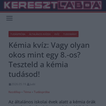
Skip
to
content
TUDÁSPRÓBA
ÁLTALÁNOS KVÍZEK
KVÍZ
TUDOMÁNY
Kémia kvíz: Vagy olyan
okos mint egy 8.-os?
Teszteld a kémia
tudásod!
2026.05.19.
Judit
Kezdőlap
»
Téma
»
Tudáspróba
Az általános iskolai évek alatt a kémia órák