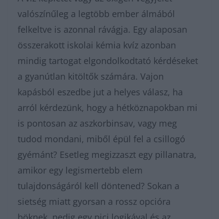
valószínűleg a legtöbb ember álmából
felkeltve is azonnal rávágja. Egy alaposan
összerakott iskolai kémia kvíz azonban
mindig tartogat elgondolkodtató kérdéseket
a gyanútlan kitöltők számára. Vajon
kapásból eszedbe jut a helyes válasz, ha
arról kérdezünk, hogy a hétköznapokban mi
is pontosan az aszkorbinsav, vagy meg
tudod mondani, miből épül fel a csillogó
gyémánt? Esetleg megizzaszt egy pillanatra,
amikor egy legismertebb elem
tulajdonságáról kell döntened? Sokan a
sietség miatt gyorsan a rossz opcióra
böknek, pedig egy pici logikával és az