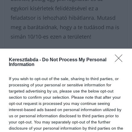
egykori kísérletek felidézésével ez a
feladatsor is lehozható hibátlanra. Mutasd
meg a barátaidnak, hogy a te tudásod ma is
simán 10/10-es ezen a területen!
Ha szeretsz ilyen természettudományos
Keresztlabda -
Do Not Process My Personal
témákon agyalni, és szívesen dumálnál az
Information
eredményeidről másokkal, ugorj be a
If you wish to opt-out of the sale, sharing to third parties, or
Kvízkuckó Facebook csoportunkba
! Odabent
processing of your personal or sensitive information for
egy nagyszerű közösség vár, és minden
targeted advertising by us, please use the below opt-out
section to confirm your selection. Please note that after your
napra jut valami új izgalmas kvíz a tagoknak.
opt-out request is processed you may continue seeing
Ha pedig rögtön pörgetnéd tovább a
interest-based ads based on personal information utilized by
us or personal information disclosed to third parties prior to
kérdéseket, a
tudáspróba
rovatunkban
your opt-out. You may separately opt-out of the further
disclosure of your personal information by third parties on the
rengeteg tesztet találsz. Ha inkább pihennél