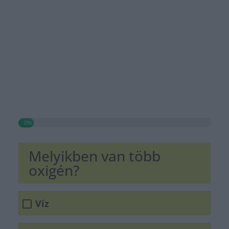
0%
Melyikben van több
oxigén?
Víz