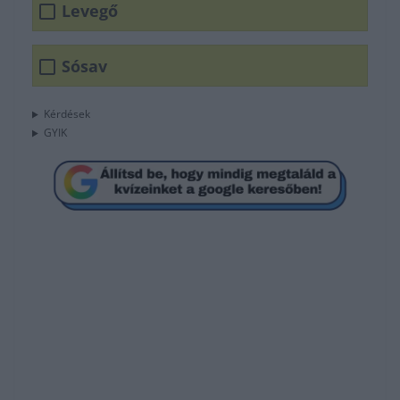
Levegő
Sósav
Kérdések
GYIK