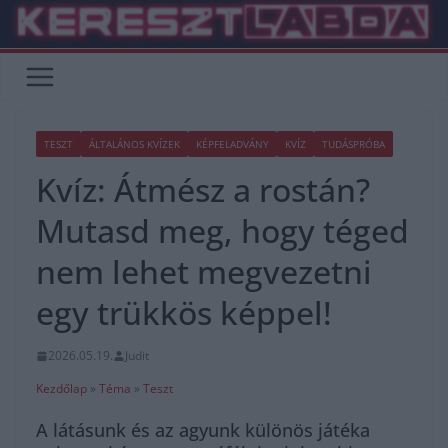
Skip
to
content
TESZT
ÁLTALÁNOS KVÍZEK
KÉPFELADVÁNY
KVÍZ
TUDÁSPRÓBA
Kvíz: Átmész a rostán?
Mutasd meg, hogy téged
nem lehet megvezetni
egy trükkös képpel!
2026.05.19.
Judit
Kezdőlap
»
Téma
»
Teszt
A látásunk és az agyunk különös játéka