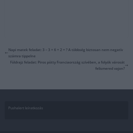
Napi matek feladat: 3 – 3 × 6 + 2 = ? A többség biztosan nem negatív
számra tippelne
Földrajz feladat: Piros pötty Franciaország szívében, a folyók városát
felismered vajon?
Pushalert leíratkozás