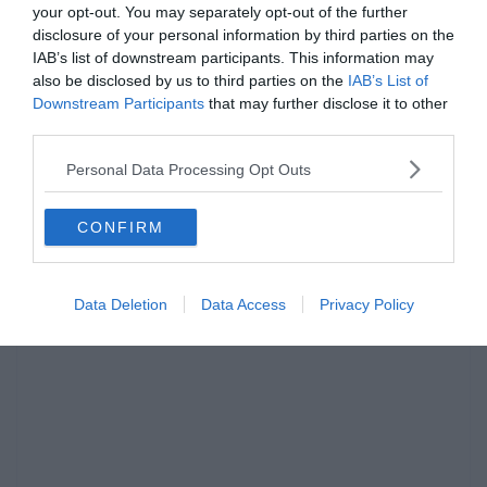
csatornája
is nyitva áll előtted egy kis
your opt-out. You may separately opt-out of the further
videózásra.
disclosure of your personal information by third parties on the
IAB’s list of downstream participants. This information may
also be disclosed by us to third parties on the
IAB’s List of
Downstream Participants
that may further disclose it to other
third parties.
Personal Data Processing Opt Outs
CONFIRM
Data Deletion
Data Access
Privacy Policy
Hirdetés