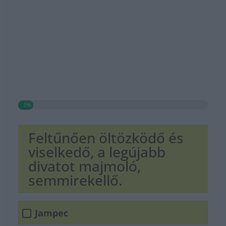
0%
Feltűnően öltözködő és
viselkedő, a legújabb
divatot majmoló,
semmirekellő.
Jampec