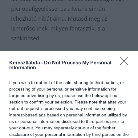
pici odafigyeléssel ez a kvíz is simán
lehozható hibátlanra. Mutasd meg az
ismerősöknek, milyen fantasztikus a
szókincsed.
Ha szeretsz ilyen elgondolkodtató nyelvi
Keresztlabda -
Do Not Process My Personal
témákon agyalni, és szívesen dumálnál az
Information
eredményekről másokkal, ugorj be a
If you wish to opt-out of the sale, sharing to third parties, or
Kvízkuckó Facebook csoportunkba
! Odabent
processing of your personal or sensitive information for
egy nagyszerű közösség vár, és minden
targeted advertising by us, please use the below opt-out
section to confirm your selection. Please note that after your
napra jut valami új izgalmas kvíz a tagoknak.
opt-out request is processed you may continue seeing
Ha pedig rögtön pörgetnéd tovább a
interest-based ads based on personal information utilized by
us or personal information disclosed to third parties prior to
kérdéseket, a
tudáspróba
rovatunkban
your opt-out. You may separately opt-out of the further
rengeteg tesztet találsz. Ha inkább pihennél
disclosure of your personal information by third parties on the