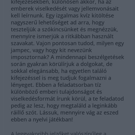
kifejezésekben, különösen akkor, ha az
emberek viselkedését vagy jellemvonásait
kell leírnunk. Egy izgalmas kvíz kitöltése
nagyszerű lehetőséget ad arra, hogy
teszteljük a szókincsünket és megnézzük,
mennyire ismerjük a ritkábban használt
szavakat. Vajon pontosan tudod, milyen egy
jampec, vagy hogy kit nevezünk
imposztornak? A mindennapi beszélgetések
során gyakran körülírjuk a dolgokat, de
sokkal elegánsabb, ha egyetlen találó
kifejezéssel is meg tudjuk fogalmazni a
lényeget. Ebben a feladatsorban tíz
különböző emberi tulajdonságot és
viselkedésformát írunk körül, a te feladatod
pedig az lesz, hogy megtaláld a leginkább
ráillő szót. Lássuk, mennyire vág az eszed
ebben a nyelvi játékban!
A leggyakoribb jelzőket valószínűleg a