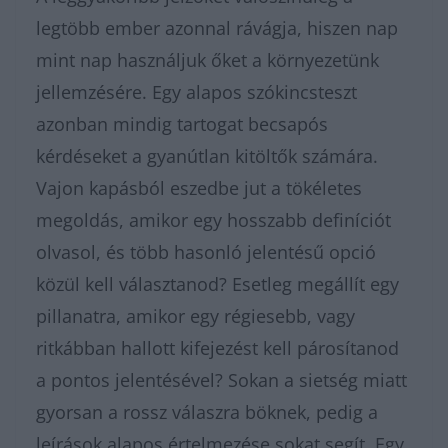
legtöbb ember azonnal rávágja, hiszen nap
mint nap használjuk őket a környezetünk
jellemzésére. Egy alapos szókincsteszt
azonban mindig tartogat becsapós
kérdéseket a gyanútlan kitöltők számára.
Vajon kapásból eszedbe jut a tökéletes
megoldás, amikor egy hosszabb definíciót
olvasol, és több hasonló jelentésű opció
közül kell választanod? Esetleg megállít egy
pillanatra, amikor egy régiesebb, vagy
ritkábban hallott kifejezést kell párosítanod
a pontos jelentésével? Sokan a sietség miatt
gyorsan a rossz válaszra böknek, pedig a
leírások alapos értelmezése sokat segít. Egy