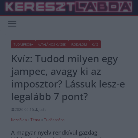
Skip
to
content
TUDÁSPRÓBA
ÁLTALÁNOS KVÍZEK
IRODALOM
KVÍZ
Kvíz: Tudod milyen egy
jampec, avagy ki az
imposztor? Lássuk lesz-e
legalább 7 pont?
2026.05.16.
Judit
Kezdőlap
»
Téma
»
Tudáspróba
A magyar nyelv rendkívül gazdag