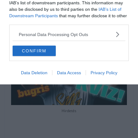
IAB’s list of downstream participants. This information may
egy kicsit a sok fejtörés után, a
Keresztlabda
also be disclosed by us to third parties on the
IAB’s List of
Downstream Participants
YouTube csatornája
that may further disclose it to other
is nyitva áll előtted egy
third parties.
kis videózásra.
Personal Data Processing Opt Outs
CONFIRM
Data Deletion
Data Access
Privacy Policy
Hirdetés