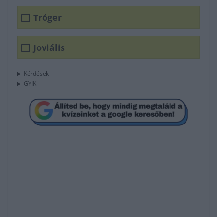
Tróger
Joviális
Kérdések
GYIK