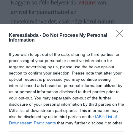
Nagyon sokféle helyesírás
kvízünk
van,
amivel karbantarthatod az
agytekervényeidet, csak nézz körül nálunk
és
további érdekes napi játékokat találhatsz
.
Keresztlabda -
Do Not Process My Personal
Information
If you wish to opt-out of the sale, sharing to third parties, or
processing of your personal or sensitive information for
targeted advertising by us, please use the below opt-out
section to confirm your selection. Please note that after your
opt-out request is processed you may continue seeing
interest-based ads based on personal information utilized by
us or personal information disclosed to third parties prior to
your opt-out. You may separately opt-out of the further
disclosure of your personal information by third parties on the
IAB’s list of downstream participants. This information may
Hirdetés
also be disclosed by us to third parties on the
IAB’s List of
Downstream Participants
that may further disclose it to other
third parties.