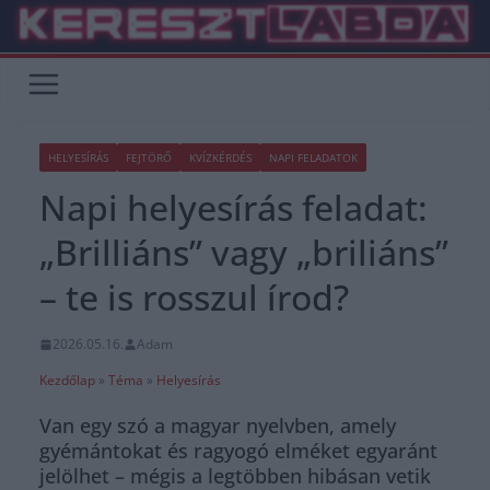
Skip
to
content
HELYESÍRÁS
FEJTÖRŐ
KVÍZKÉRDÉS
NAPI FELADATOK
Napi helyesírás feladat:
„Brilliáns” vagy „briliáns”
– te is rosszul írod?
2026.05.16.
Adam
Kezdőlap
»
Téma
»
Helyesírás
Van egy szó a magyar nyelvben, amely
gyémántokat és ragyogó elméket egyaránt
jelölhet – mégis a legtöbben hibásan vetik