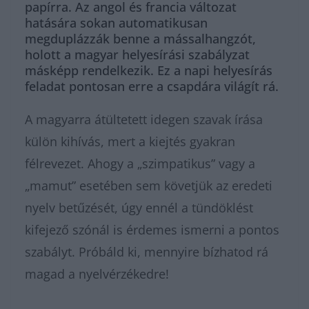
papírra. Az angol és francia változat
hatására sokan automatikusan
megduplázzák benne a mássalhangzót,
holott a magyar helyesírási szabályzat
másképp rendelkezik. Ez a napi helyesírás
feladat pontosan erre a csapdára világít rá.
A magyarra átültetett idegen szavak írása
külön kihívás, mert a kiejtés gyakran
félrevezet. Ahogy a „szimpatikus” vagy a
„mamut” esetében sem követjük az eredeti
nyelv betűzését, úgy ennél a tündöklést
kifejező szónál is érdemes ismerni a pontos
szabályt. Próbáld ki, mennyire bízhatod rá
magad a nyelvérzékedre!