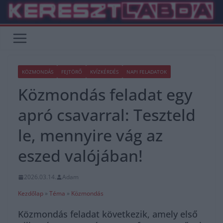
Skip
to
content
KÖZMONDÁS
FEJTÖRŐ
KVÍZKÉRDÉS
NAPI FELADATOK
Közmondás feladat egy
apró csavarral: Teszteld
le, mennyire vág az
eszed valójában!
2026.03.14.
Adam
Kezdőlap
»
Téma
»
Közmondás
Közmondás feladat következik, amely első