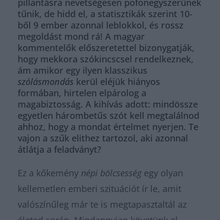
pillantásra nevetségesen pofonegyszerűnek
tűnik, de hidd el, a statisztikák szerint 10-
ből 9 ember azonnal leblokkol, és rossz
megoldást mond rá! A magyar
kommentelők előszeretettel bizonygatják,
hogy mekkora szókincscsel rendelkeznek,
ám amikor egy ilyen klasszikus
szólásmondás
kerül eléjük hiányos
formában, hirtelen elpárolog a
magabiztosság. A kihívás adott: mindössze
egyetlen hárombetűs szót kell megtalálnod
ahhoz, hogy a mondat értelmet nyerjen. Te
vajon a szűk elithez tartozol, aki azonnal
átlátja a feladványt?
Ez a kőkemény
népi bölcsesség
egy olyan
kellemetlen emberi szituációt ír le, amit
valószínűleg már te is megtapasztaltál az