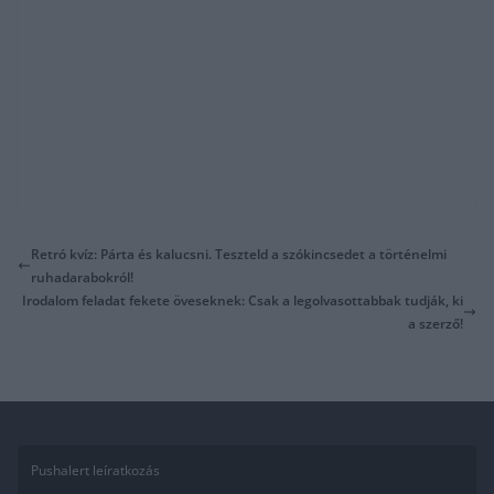
Retró kvíz: Párta és kalucsni. Teszteld a szókincsedet a történelmi
ruhadarabokról!
Irodalom feladat fekete öveseknek: Csak a legolvasottabbak tudják, ki
a szerző!
Pushalert leíratkozás