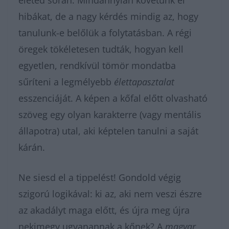
életed során. Mindannyian követünk el
hibákat, de a nagy kérdés mindig az, hogy
tanulunk-e belőlük a folytatásban. A régi
öregek tökéletesen tudták, hogyan kell
egyetlen, rendkívül tömör mondatba
sűríteni a legmélyebb
élettapasztalat
esszenciáját. A képen a kőfal előtt olvasható
szöveg egy olyan karakterre (vagy mentális
állapotra) utal, aki képtelen tanulni a saját
kárán.
Ne siesd el a tippelést! Gondold végig
szigorú logikával: ki az, aki nem veszi észre
az akadályt maga előtt, és újra meg újra
nekimegy ugyanannak a kőnek? A
magyar