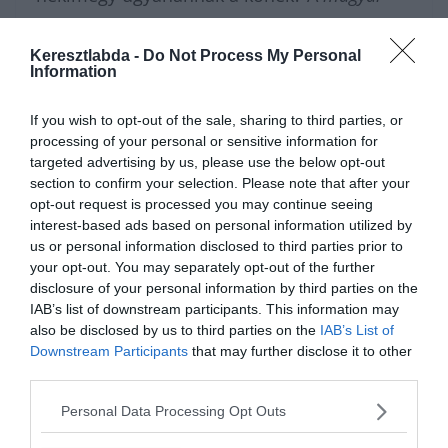
nyelv
zseniálisan és képszerűen fejezi ki ezt a
Keresztlabda -
Do Not Process My Personal
belső vakságot a saját hibáinkkal szemben.
Information
Ha biztos vagy benne, hogy megvan a 3
betűs szó a fejedben, görgess lejjebb a
If you wish to opt-out of the sale, sharing to third parties, or
processing of your personal or sensitive information for
cikkben, és ellenőrizd le a tudásod!
targeted advertising by us, please use the below opt-out
section to confirm your selection. Please note that after your
opt-out request is processed you may continue seeing
Nagyon sok fajta
kvízünk
, vagy épp
interest-based ads based on personal information utilized by
közmondás
feladatunk
van, amivel
us or personal information disclosed to third parties prior to
your opt-out. You may separately opt-out of the further
karbantarthatod az agytekervényeidet, csak
disclosure of your personal information by third parties on the
nézz körül nálunk és további
érdekes napi
IAB’s list of downstream participants. This information may
also be disclosed by us to third parties on the
IAB’s List of
feladatok
at találhatsz!
Downstream Participants
that may further disclose it to other
third parties.
Personal Data Processing Opt Outs