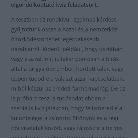
elgondolkodtató kvíz feladatsort.
A tesztben tíz rendkívül izgalmas kérdést
gyűjtöttünk össze a hazai és a nemzetközi
öltözködéstörténet legérdekesebb
darabjairól. Kiderül például, hogy tisztában
vagy e azzal, mit is takar pontosan a bírák
által a tárgyalóteremben hordott talár, vagy
éppen tudod e a választ azzal kapcsolatban,
miből készül az eredeti farmernadrág. De az
is próbára teszi a tudásodat ebben a
zseniális kvíz játékban, hogy felismered e a
különbséget a zsinóros öltönyök és a régi
női viseletek között, vagy rájössz e a helyes
megoldásra az ókori görög peplosz kapcsán.