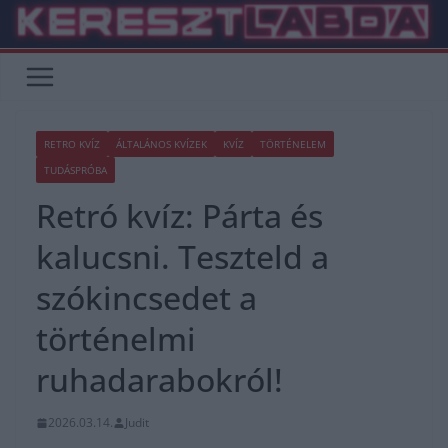
Skip
to
content
RETRO KVÍZ
ÁLTALÁNOS KVÍZEK
KVÍZ
TÖRTÉNELEM
TUDÁSPRÓBA
Retró kvíz: Párta és
kalucsni. Teszteld a
szókincsedet a
történelmi
ruhadarabokról!
2026.03.14.
Judit