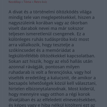
Kezdőlap
»
Téma
»
Retro kvíz
A divat és a történelmi öltözködés világa
mindig tele van meglepetésekkel, hiszen a
nagyszüleink korában vagy az ókorban
viselt darabok nevei ma már sokszor
teljesen ismeretlenül csengenek. Ez a
különleges ruhás tudáspróba kvíz most
arra vállalkozik, hogy tesztelje a
szókincsedet és a memóriádat a
legkülönfélébb öltözékekkel kapcsolatban.
Sokan azt hiszik, hogy az első hallás után
azonnal rávágják, pontosan milyen
ruhadarab is volt a ferencjóska, vagy hol
viselték eredetileg a kalucsnit, de amikor a
becsapós lehetőségek közül kell választani,
hirtelen elbizonytalanodnak. Most kiderül,
hogy mennyire vagy otthon a régi korok
divatjában és az elfeledett elnevezésekben,
és képes vagy e hiba nélkül kitölteni ezt az