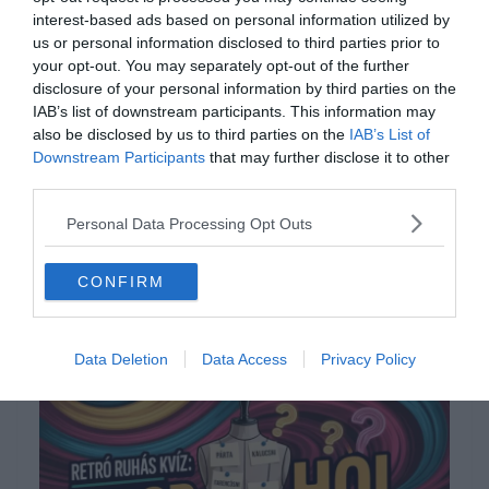
interest-based ads based on personal information utilized by
elgondolkodtató kvíz feladvány. Ha úgy
us or personal information disclosed to third parties prior to
érzed, hogy maradt még benned lendület
your opt-out. You may separately opt-out of the further
disclosure of your personal information by third parties on the
egy következő fordulóhoz, bátran kattints a
IAB’s list of downstream participants. This information may
további tudáspróba játékok
oldalára a
also be disclosed by us to third parties on the
IAB’s List of
Downstream Participants
that may further disclose it to other
folytatásért. Ha pedig inkább csak
third parties.
szórakoztató és ismeretterjesztő videókat
Personal Data Processing Opt Outs
néznél és lazítanál egy kicsit, a
Keresztlabda
YouTube csatorna
tartalmai biztosan lekötik
CONFIRM
majd a figyelmedet minden megoldott kvíz
után.
Data Deletion
Data Access
Privacy Policy