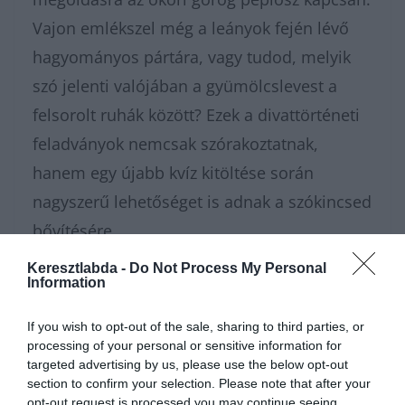
Vajon emlékszel még a leányok fején lévő
hagyományos pártára, vagy tudod, melyik
szó jelenti valójában a gyümölcslevest a
felsorolt ruhák között? Ezek a divattörténeti
feladványok nemcsak szórakoztatnak,
hanem egy újabb kvíz kitöltése során
nagyszerű lehetőséget is adnak a szókincsed
bővítésére.
Keresztlabda -
Do Not Process My Personal
Amennyiben szereted a különleges
Information
kihívásokat és az ehhez hasonló fejtörőket,
If you wish to opt-out of the sale, sharing to third parties, or
és szívesen lennél egy okos közösség tagja,
processing of your personal or sensitive information for
targeted advertising by us, please use the below opt-out
akkor gyere és
látogass el a Keresztlabda
section to confirm your selection. Please note that after your
oldalára
, ahol mindig vár egy újabb
opt-out request is processed you may continue seeing