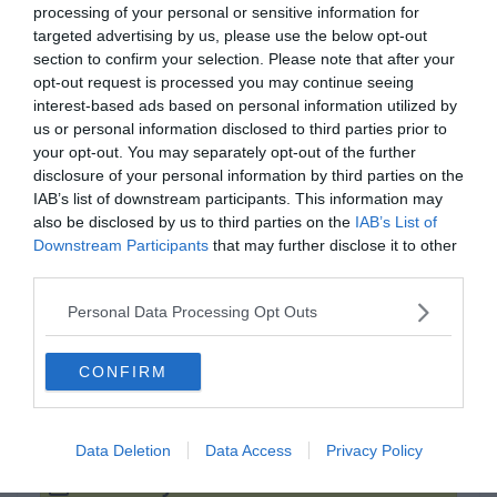
processing of your personal or sensitive information for
targeted advertising by us, please use the below opt-out
section to confirm your selection. Please note that after your
opt-out request is processed you may continue seeing
interest-based ads based on personal information utilized by
us or personal information disclosed to third parties prior to
your opt-out. You may separately opt-out of the further
disclosure of your personal information by third parties on the
IAB’s list of downstream participants. This information may
also be disclosed by us to third parties on the
IAB’s List of
Sorba megy, mint a falusi
Downstream Participants
that may further disclose it to other
________.
third parties.
Personal Data Processing Opt Outs
közmunkások
CONFIRM
búcsú
Data Deletion
Data Access
Privacy Policy
örömlányok