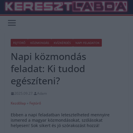
Skip
to
content
FEJTÖRŐ
KÖZMONDÁS
KVÍZKÉRDÉS
NAPI FELADATOK
Napi közmondás
feladat: Ki tudod
egészíteni?
2025.09.27.
Adam
Kezdőlap
»
Fejtörő
Ebben a napi feladatban letesztelheted mennyire
ismered a magyar közmondásokat, szólásokat
helyesen! Sok sikert és jó szórakozást hozzá!