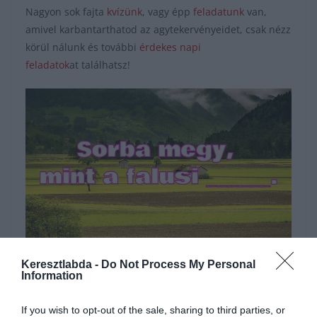
Nagyon sok fajta
kvízünk
, vagy épp
feladatunk
van,
amivel karbantarthatod az agytekervényeidet, csak nézz
körül nálunk és további
érdekes napi
feladatok
at találhatsz!
Hirdetés
Keresztlabda -
Do Not Process My Personal
Information
If you wish to opt-out of the sale, sharing to third parties, or