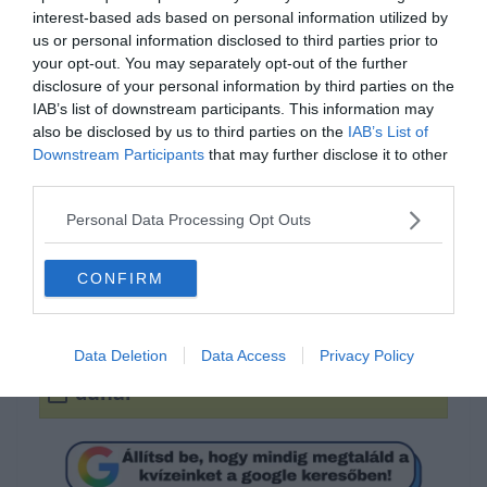
interest-based ads based on personal information utilized by
us or personal information disclosed to third parties prior to
your opt-out. You may separately opt-out of the further
disclosure of your personal information by third parties on the
IAB’s list of downstream participants. This information may
also be disclosed by us to third parties on the
IAB’s List of
Downstream Participants
that may further disclose it to other
Ki tudod egészíteni?
third parties.
Personal Data Processing Opt Outs
tiszai
CONFIRM
rábai
Data Deletion
Data Access
Privacy Policy
dunai