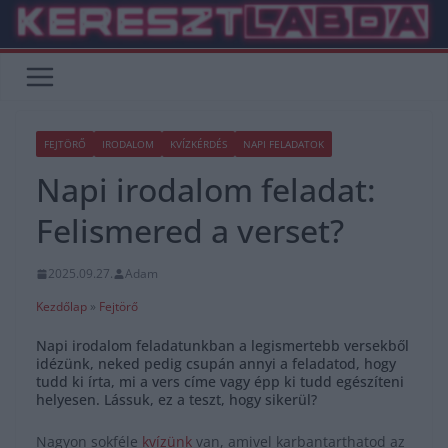
Skip
to
content
FEJTÖRŐ
IRODALOM
KVÍZKÉRDÉS
NAPI FELADATOK
Napi irodalom feladat:
Felismered a verset?
2025.09.27.
Adam
Kezdőlap
»
Fejtörő
Napi irodalom feladatunkban a legismertebb versekből
idézünk, neked pedig csupán annyi a feladatod, hogy
tudd ki írta, mi a vers címe vagy épp ki tudd egészíteni
helyesen. Lássuk, ez a teszt, hogy sikerül?
Nagyon sokféle
kvízünk
van, amivel karbantarthatod az