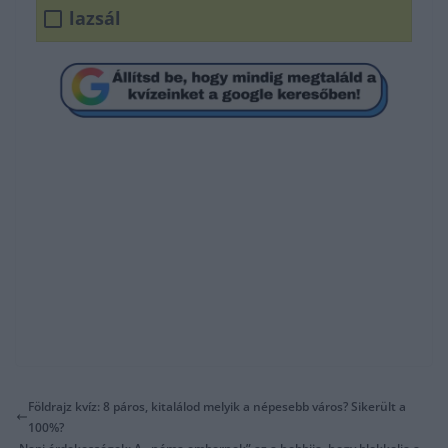
lazsál
Földrajz kvíz: 8 páros, kitalálod melyik a népesebb város? Sikerült a
100%?