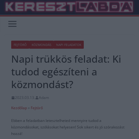
Skip
to
content
FEJTÖRŐ
KÖZMONDÁS
NAPI FELADATOK
Napi trükkös feladat: Ki
tudod egészíteni a
közmondást?
2023.03.13.
Adam
Kezdőlap
»
Fejtörő
Ebben a feladatban letesztelheted mennyire tudod a
közmondásokat, szólásokat helyesen! Sok sikert és jó szórakozást
hozzá!