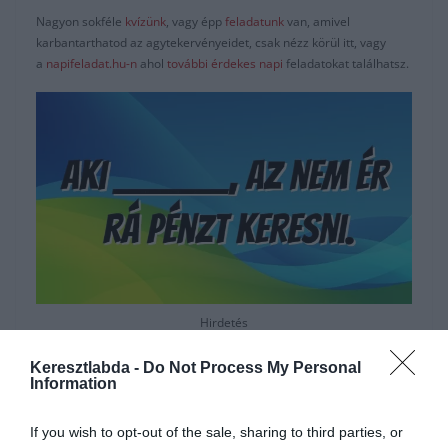
Nagyon sokféle
kvízünk
, vagy épp
feladatunk
van, amivel
karbantarthatod az agytekervényeidet, csak nézz körül itt, vagy
a
napifeladat.hu-n
ahol
további érdekes napi
feladatokat találhatsz.
Hirdetés
Keresztlabda -
Do Not Process My Personal
Information
If you wish to opt-out of the sale, sharing to third parties, or