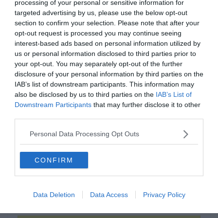
processing of your personal or sensitive information for
targeted advertising by us, please use the below opt-out
section to confirm your selection. Please note that after your
opt-out request is processed you may continue seeing
interest-based ads based on personal information utilized by
us or personal information disclosed to third parties prior to
your opt-out. You may separately opt-out of the further
disclosure of your personal information by third parties on the
IAB’s list of downstream participants. This information may
Aki ________, az nem ér rá
also be disclosed by us to third parties on the
IAB’s List of
pénzt keresni.
Downstream Participants
that may further disclose it to other
third parties.
Personal Data Processing Opt Outs
eszik
CONFIRM
dolgozik
Data Deletion
Data Access
Privacy Policy
alszik