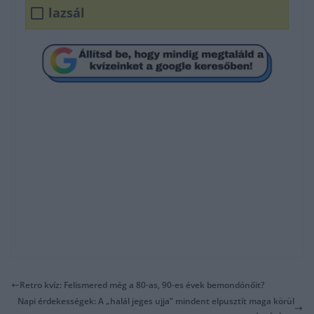
lazsál
Retro kvíz: Felismered még a 80-as, 90-es évek bemondónőit?
Napi érdekességek: A „halál jeges ujja” mindent elpusztít maga körül