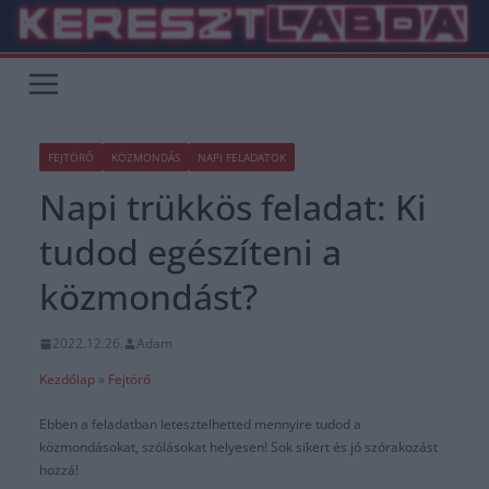
Skip
to
content
FEJTÖRŐ
KÖZMONDÁS
NAPI FELADATOK
Napi trükkös feladat: Ki
tudod egészíteni a
közmondást?
2022.12.26.
Adam
Kezdőlap
»
Fejtörő
Ebben a feladatban letesztelhetted mennyire tudod a
közmondásokat, szólásokat helyesen! Sok sikert és jó szórakozást
hozzá!