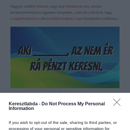
Nagyon sokféle
kvízünk
, vagy épp
feladatunk
van, amivel
karbantarthatod az agytekervényeidet, csak nézz körül itt, vagy
a
napifeladat.hu-n
ahol
további érdekes napi
feladatokat találhatsz.
Hirdetés
Keresztlabda -
Do Not Process My Personal
Information
If you wish to opt-out of the sale, sharing to third parties, or
processing of your personal or sensitive information for