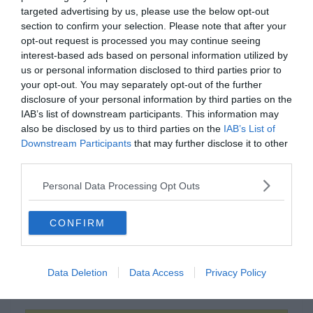
targeted advertising by us, please use the below opt-out
section to confirm your selection. Please note that after your
opt-out request is processed you may continue seeing
interest-based ads based on personal information utilized by
us or personal information disclosed to third parties prior to
your opt-out. You may separately opt-out of the further
disclosure of your personal information by third parties on the
IAB’s list of downstream participants. This information may
Aki ________, az nem ér rá
also be disclosed by us to third parties on the
IAB’s List of
Downstream Participants
pénzt keresni.
that may further disclose it to other
third parties.
Personal Data Processing Opt Outs
eszik
CONFIRM
dolgozik
Data Deletion
Data Access
Privacy Policy
alszik