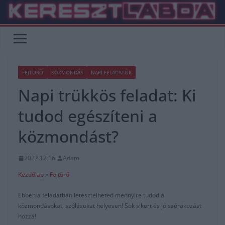
Skip
to
content
FEJTÖRŐ
KÖZMONDÁS
NAPI FELADATOK
Napi trükkös feladat: Ki
tudod egészíteni a
közmondást?
2022.12.16.
Adam
Kezdőlap
»
Fejtörő
Ebben a feladatban letesztelheted mennyire tudod a
közmondásokat, szólásokat helyesen! Sok sikert és jó szórakozást
hozzá!