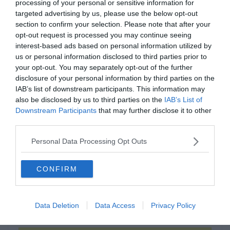
processing of your personal or sensitive information for
targeted advertising by us, please use the below opt-out
section to confirm your selection. Please note that after your
opt-out request is processed you may continue seeing
interest-based ads based on personal information utilized by
us or personal information disclosed to third parties prior to
your opt-out. You may separately opt-out of the further
disclosure of your personal information by third parties on the
IAB’s list of downstream participants. This information may
Szegény az eklézsia,
also be disclosed by us to third parties on the
IAB’s List of
maga _______ a pap.
Downstream Participants
that may further disclose it to other
third parties.
Personal Data Processing Opt Outs
főz
CONFIRM
prédikál
Data Deletion
Data Access
Privacy Policy
harangoz