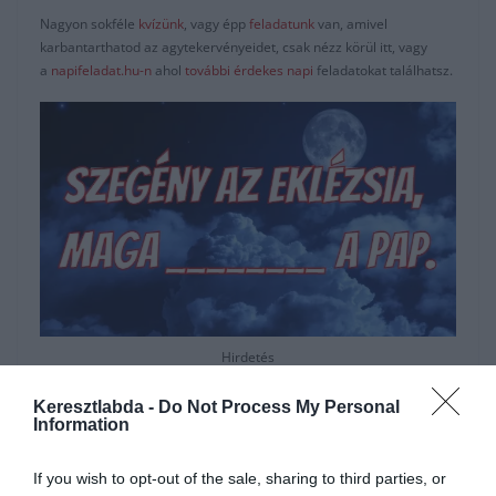
Nagyon sokféle
kvízünk
, vagy épp
feladatunk
van, amivel
karbantarthatod az agytekervényeidet, csak nézz körül itt, vagy
a
napifeladat.hu-n
ahol
további érdekes napi
feladatokat találhatsz.
Hirdetés
Keresztlabda -
Do Not Process My Personal
Information
If you wish to opt-out of the sale, sharing to third parties, or