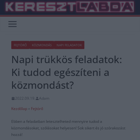
Skip
to
content
FEJTÖRŐ
KÖZMONDÁS
NAPI FELADATOK
Napi trükkös feladatok:
Ki tudod egészíteni a
közmondást?
2022.09.19.
Adam
Kezdőlap
»
Fejtörő
Ebben a feladatban letesztelheted mennyire tudod a
közmondásokat, szólásokat helyesen! Sok sikert és jó szórakozást
hozzá!