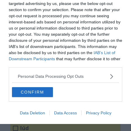
targeted advertising by us, please use the below opt-out
section to confirm your selection. Please note that after your
opt-out request is processed you may continue seeing
interest-based ads based on personal information utilized by
us or personal information disclosed to third parties prior to
your opt-out. You may separately opt-out of the further
disclosure of your personal information by third parties on the
IAB’s list of downstream participants. This information may
Sok _____ követ váj.
also be disclosed by us to third parties on the
IAB’s List of
Downstream Participants
that may further disclose it to other
third parties.
ima
Personal Data Processing Opt Outs
közmunkás
CONFIRM
csepp
Data Deletion
Data Access
Privacy Policy
lúd