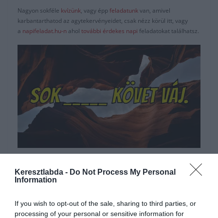
Nagyon sokféle
kvízünk
, vagy épp
feladatunk
van, amivel
karbantarthatod az agytekervényeidet, csak nézz körül itt, vagy
a
napifeladat.hu-n
ahol
további érdekes napi
feladatokat találhatsz.
Hirdetés
Keresztlabda -
Do Not Process My Personal
Information
If you wish to opt-out of the sale, sharing to third parties, or
processing of your personal or sensitive information for