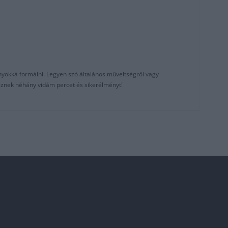
nyokká formálni. Legyen szó általános műveltségről vagy
reznek néhány vidám percet és sikerélményt!