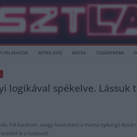
PI FELADATOK
RETRO KVÍZ
MATEK
TUDÁSPRÓBA
F
A
yi logikával spékelve. Lássuk 
gazda, Pál barátom, avagy hova ment a mama nyikorgó kosár
Teszteld le a tudásod!