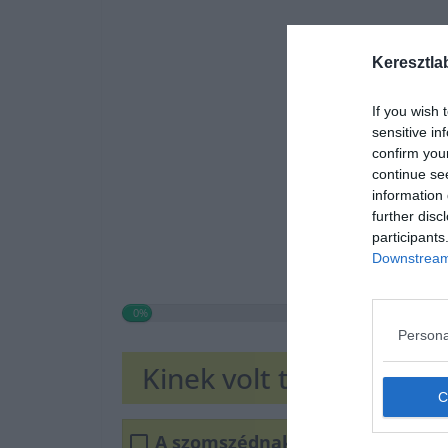
Keresztla
If you wish 
sensitive in
confirm you
continue se
information 
further disc
participants
Downstream 
0%
Persona
Kinek volt tyúkja?
A szomszédnak