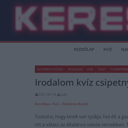
Skip
to
content
KEZDŐLAP
KVÍZ
NA
ÁLTALÁNOS KVÍZEK
IRODALOM
KVÍZ
TESZT
TUDÁSPRÓB
Irodalom kvíz csipetn
2021.09.18.
Judit
Kezdőlap
»
Kvíz
»
Általános Kvízek
Tudod-e, hogy kinek van tyúkja, hol élt a 
ott a válasz az általános iskolai versekben. 