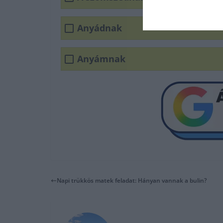
Anyádnak
Anyámnak
Napi trükkös matek feladat: Hányan vannak a bulin?