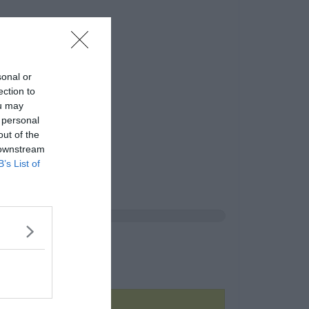
sonal or
ection to
ou may
 personal
out of the
 downstream
B’s List of