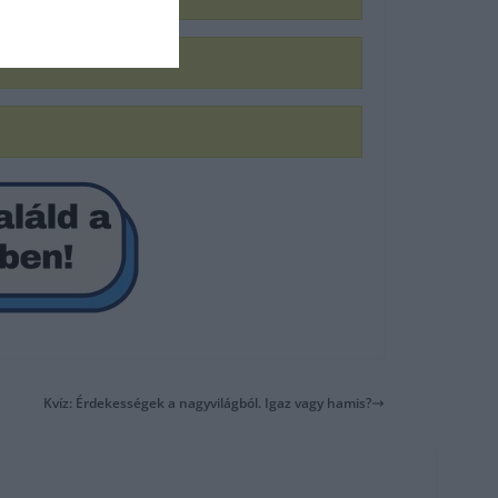
Kvíz: Érdekességek a nagyvilágból. Igaz vagy hamis?