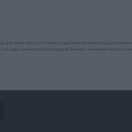
ndig új kérdések cikáznak, és imádom a legérdekesebb tényeket izgalmas feladvá
al írom, hogy szórakoztató kihívást nyújtsak. Remélem, a kérdéseim neked is sze