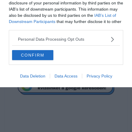
disclosure of your personal information by third parties on the
IAB’s list of downstream participants. This information may
also be disclosed by us to third parties on the
IAB’s List of
Downstream Participants
that may further disclose it to other
third parties.
[onionbuzz quizid=206][/onionbuzz]
Personal Data Processing Opt Outs
Ha érdekelnek további kvízek
itt
megtalálod őket, illetve
csatlakozhatsz
F
acebook
csoportunkhoz is.
CONFIRM
Mielőtt belépsz ne felejtsd el megosztani barátaiddal az
eredményedet.
Data Deletion
Data Access
Privacy Policy