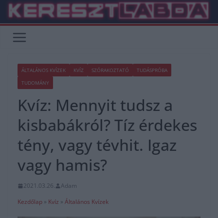
Skip
to
content
ÁLTALÁNOS KVÍZEK
KVÍZ
SZÓRAKOZTATÓ
TUDÁSPRÓBA
TUDOMÁNY
Kvíz: Mennyit tudsz a
kisbabákról? Tíz érdekes
tény, vagy tévhit. Igaz
vagy hamis?
2021.03.26.
Adam
Kezdőlap
»
Kvíz
»
Általános Kvízek