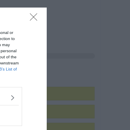
sonal or
ection to
ou may
 personal
out of the
 downstream
B’s List of
vják?