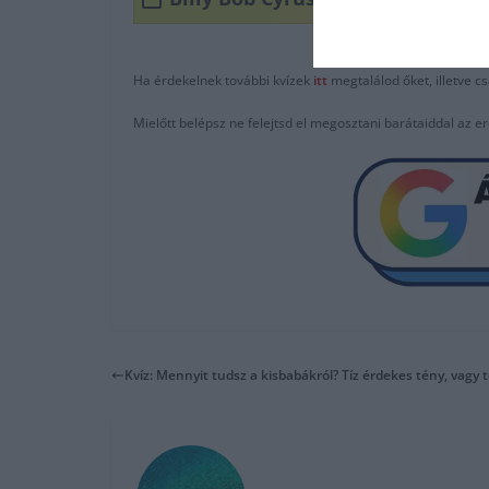
Ha érdekelnek további kvízek
itt
megtalálod őket, illetve c
Mielőtt belépsz ne felejtsd el megosztani barátaiddal az 
Kvíz: Mennyit tudsz a kisbabákról? Tíz érdekes tény, vagy t