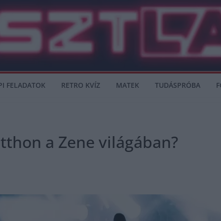
PI FELADATOK
RETRO KVÍZ
MATEK
TUDÁSPRÓBA
F
otthon a Zene világában?