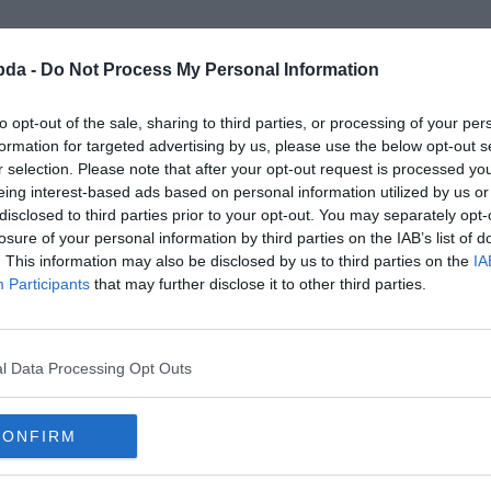
bda -
Do Not Process My Personal Information
to opt-out of the sale, sharing to third parties, or processing of your per
formation for targeted advertising by us, please use the below opt-out s
r selection. Please note that after your opt-out request is processed y
eing interest-based ads based on personal information utilized by us or
disclosed to third parties prior to your opt-out. You may separately opt-
losure of your personal information by third parties on the IAB’s list of
. This information may also be disclosed by us to third parties on the
IA
z és híres country énekes. Hogy hí
Participants
that may further disclose it to other third parties.
l Data Processing Opt Outs
CONFIRM