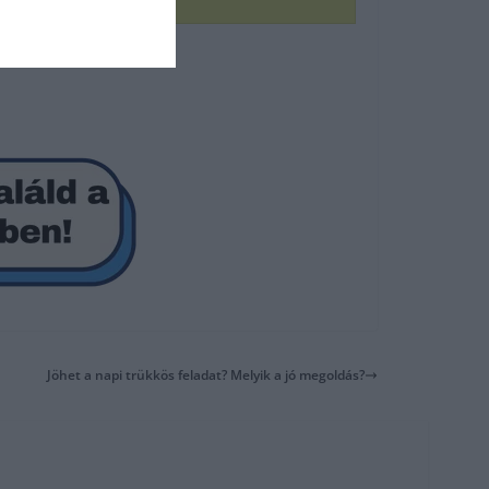
Jöhet a napi trükkös feladat? Melyik a jó megoldás?