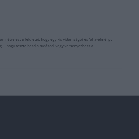
am létre ezt a felületet, hogy egy kis vidámságot és 'aha-élményt'
g –, hogy tesztelhesd a tudásod, vagy versenyezhess a