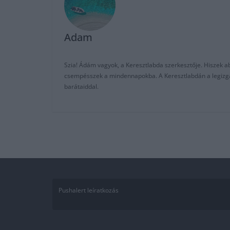
Adam
Szia! Ádám vagyok, a Keresztlabda szerkesztője. Hiszek abb
csempésszek a mindennapokba. A Keresztlabdán a legizgalm
barátaiddal.
Pushalert leíratkozás