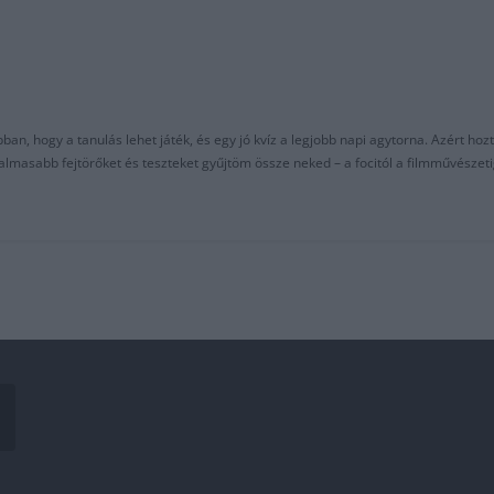
an, hogy a tanulás lehet játék, és egy jó kvíz a legjobb napi agytorna. Azért hozt
asabb fejtörőket és teszteket gyűjtöm össze neked – a focitól a filmművészeti