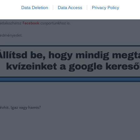
Data Deletion
Data Access
Privacy Policy
satlakozhatsz
F
acebook
csoportunkhoz is.
eredményedet.
évhit. Igaz vagy hamis?