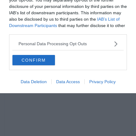
Talán kicsit meglepőek a számok, hiszen a Forma 1 az autósport
disclosure of your personal information by third parties on the
király kategóriája, és sokkal nagyobb teljesítményt várna el az
IAB’s list of downstream participants. This information may
egyszerű rajongó egy versenyautótól, de a motor fejlesztési
also be disclosed by us to third parties on the
IAB’s List of
költségek és egyéb szabályok miatt a megoldás: 1000 lóerő körül
Downstream Participants
that may further disclose it to other
van.
third parties.
Az autók a körülbelül 1000 lóerősek (a motor kb 820-840 lóerős,
Personal Data Processing Opt Outs
plusz az elektromos motor által fejlesztett 160 lóerő), amely 14 000
percenkénti fordulatra korlátozott. A járgányok V6-os 1,6 literes
turbó motorok segítségével akár a 380 km/órás sebességet is
CONFIRM
elérhetik.
Data Deletion
Data Access
Privacy Policy