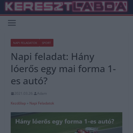
Skip
to
content
NAPI FELADATOK
SPORT
Napi feladat: Hány
lóerős egy mai forma 1-
es autó?
2021.03.26.
Adam
Kezdőlap
»
Napi Feladatok