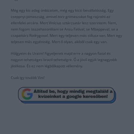
Még egy kis adag önbizalom, még egy kicsi bevállalósság. Egy
cseppnyi pimaszság, amivel torz grimaszokat fog rajzolni az
ellenfelei arcára. Mert Vinícius sztárcsatár lesz szerintem. Nem,
nem fogom összehasonlítani se Ansu Fatival, se Mbappeval, se a
csapattárs Rodrygoval. Mert egy teljesen más stílusa van. Mert egy
teljesen más egyéniség. Mert ő olyan, akiből csak egy van.
Hölgyeim és Uraim! Figyeljenek majd erre a nagyon fiatal és
nagyon tehetséges brazil tehetségre. Ő a jövő egyik legnagyobb
játékosa. És ez nem légbőlkapott vélemény.
Csak igy tovább Vini!