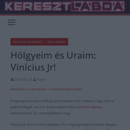
Skip
to
content
HACIENDA BERNABEU
REAL MADRID
Hölgyeim és Uraim:
Vinícius Jr!
2020.06.22.
Adam
Kezdőlap
»
x-archívum
»
Hacienda Bernabeu
A tegnap esti meccs lefújását követően már tudtam, hogy nem a
játékról fogok ma írni. Aztán adtam időt a
külföldi oldalak
áttekintésére. És nem lepődtem meg.
Vinícius Jr téma a mai sajtóban. És a tegnapi teljesítménye alapján