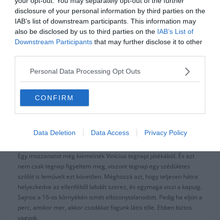
your opt-out. You may separately opt-out of the further
remek játékos, hatalmas tehetség. És el fog jönni az ideje. Lesz
disclosure of your personal information by third parties on the
lehetősége még fehér mezben rengeteg. Úgy tűnik, Zidane
IAB’s list of downstream participants. This information may
elérkezettnek látja az időt arra, hogy Vinícius lehetőségeket kapjon.
also be disclosed by us to third parties on the
IAB’s List of
Újra összmunka Benzivel, se azt is látni, hogy tökéletesen be
Downstream Participants
that may further disclose it to other
illeszkedett a csapattársai közé. Amiben a hírek szerint Benzának
third parties.
és Marcelonak is benne a munkája. A fiataloknak sokat segítő
Karim tanácsaival és bizalmával, Marcelo pedig a városban és az
Personal Data Processing Opt Outs
ottani életben való eligazodásban segít sokat honfitársainak.
Vinícius a szemünk láttára fejlődik. Vinícius jól láthatóan bátorodik,
CONFIRM
meccsről meccsre magabiztosabbá válik. Vinícius olyan
elementáris erővel fog bevésődni a királyi gárda csapatába, hogy
sokan fogják a véleményüket szégyelleni. Rájuk fog cáfolni, ha még
Data Deletion
Data Access
Privacy Policy
esetleg van, aki nem látja benne a jövő egyik labdarúgó csillagát.
Egy mozzanatot még kiemelnék Vinícius tegnapi játékából. És ezt
nem csak tegnap figyeltem meg, viszont tegnap egy szédületes
szólót is leművelt ezt követően. Méghozzá azt, hogy teljesen hátra
helyezkedve az ellenféltől labdát szerez, és egymaga viszi a kapuig.
Sajnos a 16-os környékén ismét elbizonytalanodott. Pedig ha eljön a
perc, amikor mer, akkor csodákat fogunk látni tőle. Ebben biztos
vagyok.