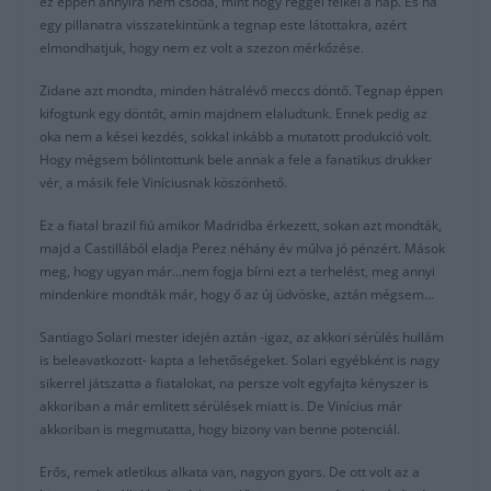
ez éppen annyira nem csoda, mint hogy reggel felkel a nap. És ha
egy pillanatra visszatekintünk a tegnap este látottakra, azért
elmondhatjuk, hogy nem ez volt a szezon mérkőzése.
Zidane azt mondta, minden hátralévő meccs döntő. Tegnap éppen
kifogtunk egy döntőt, amin majdnem elaludtunk. Ennek pedig az
oka nem a kései kezdés, sokkal inkább a mutatott produkció volt.
Hogy mégsem bólintottunk bele annak a fele a fanatikus drukker
vér, a másik fele Viníciusnak köszönhető.
Ez a fiatal brazil fiú amikor Madridba érkezett, sokan azt mondták,
majd a Castillából eladja Perez néhány év múlva jó pénzért. Mások
meg, hogy ugyan már…nem fogja bírni ezt a terhelést, meg annyi
mindenkire mondták már, hogy ő az új üdvöske, aztán mégsem…
Santiago Solari mester idején aztán -igaz, az akkori sérülés hullám
is beleavatkozott- kapta a lehetőségeket. Solari egyébként is nagy
sikerrel játszatta a fiatalokat, na persze volt egyfajta kényszer is
akkoriban a már emlitett sérülések miatt is. De Vinícius már
akkoriban is megmutatta, hogy bizony van benne potenciál.
Erős, remek atletikus alkata van, nagyon gyors. De ott volt az a