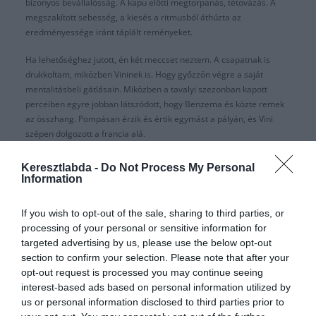
bizonyos bevállalósság. A kapu előtti megtorpanás, tétovázás. A
megszakított sebesség, a kiesés a ritmusból áthúzta az
eredményessége iránt táplált reményeket.
Ha lehetőséghez jutott, én két meccset neztem. A csapatnak is
drukkoltam, miközben Vininek is. Hogy győzzön végre a saját
mentalitásbeli gátlásain. Miközben a tavalyi szezonban kapott
perceiben egyre jobban látszódott, hogy Benzema és közte remek
az összhang. Pompásan érzik és értik egymást a pályán, és Vini
szépen dolgozott a francia alá.
Aztán Zidane visszatérése a padra lefékezte a brazil lehetőségeit.
Keresztlabda -
Do Not Process My Personal
Alig-alig jutott lehetőséghez. Ha igen, akkor se azt mutatta, amit
Information
annak előtte. A Bernabeu gyepének szélén fel is hangzott a
madridistának álcázott varjúcsapat károgása. Jött a “nem
Madrid
If you wish to opt-out of the sale, sharing to third parties, or
szint”( valaki ha majd ráér magyarázza már el, hol a határ a Madrid
processing of your personal or sensitive information for
szint meg a nem Madrid szint között?). Jött az, hogy “mert brazil
targeted advertising by us, please use the below opt-out
még nem jelenti azt, hogy jó is”. Meg persze a Perezt kritizálók
section to confirm your selection. Please note that after your
hangos károgása, miszerint a kis brazilok árából már egy
jó csatárt
opt-out request is processed you may continue seeing
is vehettünk volna.
interest-based ads based on personal information utilized by
us or personal information disclosed to third parties prior to
És lassan eltelt az az idő amit Zidane mindig is mondott: Vinícius