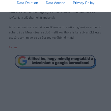
Data Deletion
Data Access
Privacy Policy
Antoine Griezmann sem tudta eddig azt nyújtani, amit a 120 milliós
vételára ígért. A gólátlaga 0,37 / meccs, de ezt még lesz esélye
javítania a világbajnok franciának.
A Barcelona összesen 482 millió eurót fizetett 90 gólért az elmúlt 6
évben, és a Messi-Suarez duó mellé továbbra is keresik a tökéletes
csatárt, ami miatt ez az összeg tovább nő majd.
forrás