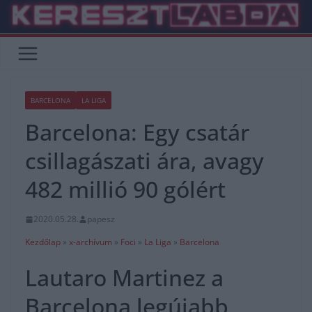
Skip
to
content
BARCELONA
LA LIGA
Barcelona: Egy csatár
csillagászati ára, avagy
482 millió 90 gólért
2020.05.28.
papesz
Kezdőlap
»
x-archívum
»
Foci
»
La Liga
»
Barcelona
Lautaro Martinez a
Barcelona legújabb