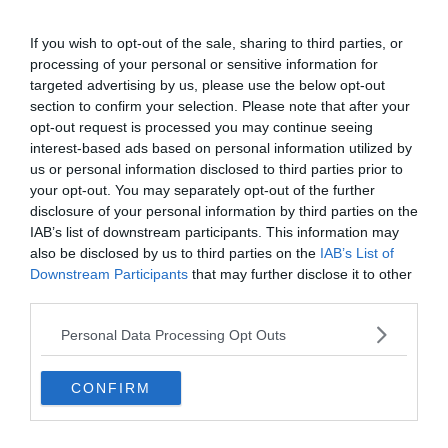
összesen kilenc olyan játékost hoztak a csapathoz, akik messze
alulmúlták önmagukat a Camp Nouban.
If you wish to opt-out of the sale, sharing to third parties, or
processing of your personal or sensitive information for
Az utolsó igazi sikertörténetük Luis Suarez 2014-es érkezése. Az
targeted advertising by us, please use the below opt-out
uruguayit 81 millióért vették meg a Liverpooltól, és az azóta eltelt 6
section to confirm your selection. Please note that after your
szezonban Suarez átlagosan 0,7 gólt szerzett meccsenként. Ezt az
opt-out request is processed you may continue seeing
utána érkező játékosok egyáltalán nem közelítik meg. (270 meccs /
interest-based ads based on personal information utilized by
191 gól )
us or personal information disclosed to third parties prior to
Arda Turan kezdte a sort 2015-ben 36 millió euróval. Ez a
your opt-out. You may separately opt-out of the further
kirándulás katasztrofális véget ért. Malcom és Kevin-Prince
disclosure of your personal information by third parties on the
Boateng hasonló sorsra jutott, bár az értük fizetett összeg
IAB’s list of downstream participants. This information may
jelentősen kevesebb volt, így egyszerűbb is volt lenyelni a rossz
also be disclosed by us to third parties on the
IAB’s List of
teljesítményüket.
Downstream Participants
that may further disclose it to other
third parties.
Philippe Coutinho és Ousmane Dembele ellenben a legnagyobb
anyagi kárt okozó fiaskóknak bizonyultak a Barcelona
Personal Data Processing Opt Outs
történelmében. Összesen 225 milliót dobott ki a klub a két
játékosért az ablakon. Coutinho azóta már megjárta a Bayern
CONFIRM
Münchent is, de a kölcsönszerződése lejártával onnan is távoznia
kell majd. Dembele pedig többet volt sérült eddig, mint egészséges.
Gólátlaguk 0,25 és 0,27 volt.