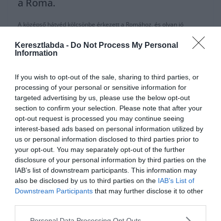
a Roma.
A középső hátvéd kölcsönbe érkezett a Romához, és olyan jó
benyomást tett az olaszokra, hogy a stáb mindenképpen meg
Keresztlabda -
Do Not Process My Personal
szeretné tartani a következő évekre is.
Information
Ahogy azt már egyszer megírtuk a
Roma nem akar, és nem is tud
fizetni
sokat az átigazolási időszakban nyáron, mivel őket is
If you wish to opt-out of the sale, sharing to third parties, or
megszorongatta a koronavírus okozta gazdasági helyzet. Inkább
processing of your personal or sensitive information for
csereüzlet felé hajolna az együttes.
targeted advertising by us, please use the below opt-out
section to confirm your selection. Please note that after your
“Úgy gondolom, a tervem az volt a szezon elején, hogy amennyire
opt-out request is processed you may continue seeing
csak tudok, hozzá járulok a csapat minőségi fejlődéséhez. Elértük a
interest-based ads based on personal information utilized by
céljainkat, jól játszottunk. Meg kell beszélni, hogy tudok-e maradni. “
us or personal information disclosed to third parties prior to
your opt-out. You may separately opt-out of the further
“Tökéletesen elégedett vagyok a teljesítményemmel, és a
disclosure of your personal information by third parties on the
csapatéval is a szezon első felében. Nem engedhetjük el magunkat,
IAB’s list of downstream participants. This information may
most jön csak a második fele, nagyon sok van még hátra.” –
also be disclosed by us to third parties on the
IAB’s List of
Smalling
Downstream Participants
that may further disclose it to other
third parties.
(ESPN)
Personal Data Processing Opt Outs