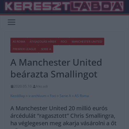
Skip
to
content
AS ROMA
ÁTIGAZOLÁSI HÍREK
FOCI
MANCHESTER UNITED
PREMIER LEAGUE
SERIE A
A Manchester United
beárazta Smallingot
2020.05.10.
frks.adi
Kezdőlap
»
x-archívum
»
Foci
»
Serie A
»
AS Roma
A Manchester United 20 millió eurós
árcédulát “ragasztott” Chris Smallingra,
ha véglegesen meg akarja vásárolni a őt