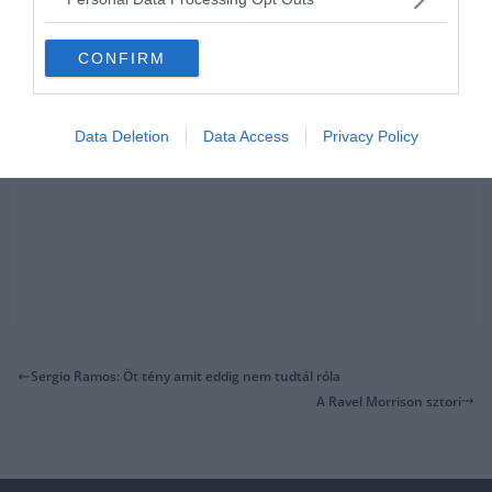
CONFIRM
Data Deletion
Data Access
Privacy Policy
Sergio Ramos: Öt tény amit eddig nem tudtál róla
A Ravel Morrison sztori