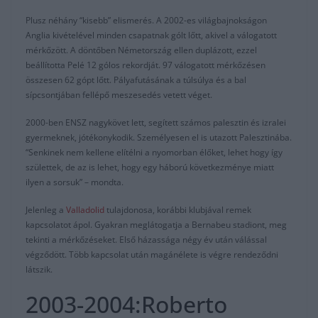
Plusz néhány “kisebb” elismerés. A 2002-es világbajnokságon
Anglia kivételével minden csapatnak gólt lőtt, akivel a válogatott
mérkőzött. A döntőben Németország ellen duplázott, ezzel
beállította Pelé 12 gólos rekordját. 97 válogatott mérkőzésen
összesen 62 gópt lőtt. Pályafutásának a túlsúlya és a bal
sípcsontjában fellépő meszesedés vetett véget.
2000-ben ENSZ nagykövet lett, segített számos palesztin és izralei
gyermeknek, jótékonykodik. Személyesen el is utazott Palesztinába.
“Senkinek nem kellene elítélni a nyomorban élőket, lehet hogy így
születtek, de az is lehet, hogy egy háború következménye miatt
ilyen a sorsuk” – mondta.
Jelenleg a
Valladolid
tulajdonosa, korábbi klubjával remek
kapcsolatot ápol. Gyakran meglátogatja a Bernabeu stadiont, meg
tekinti a mérkőzéseket. Első házassága négy év után válással
végződött. Több kapcsolat után magánélete is végre rendeződni
látszik.
2003-2004:Roberto