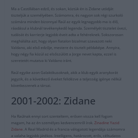
Ma a Castillában edző, és sokan, köztük én is Zidane utódját
tiszteljük a személyében. Számomra, és nagyon sok régi szurkoló
számára minden bizonnyal Raúl az egyik legnagyobb ma is élő,
ráadásul a klubnál tevékenykedő legenda. Személyét tisztelet övezi,
tudását és karrierje legjobb éveit adta a fehéreknek. Sokszorosan
meghálálta azt, hogy olyan fiatalon bizalmat szavazott neki
Valdano, aki első edzője, mestere és tisztelt példaképe. Annyira,
hogy négy fia közül az elsőszülött a Jorge nevet kapta, ezzel is
szeretetét mutatva ki Valdano iránt.
Raúl egyike azon Galaktikusoknak, akik a klub egyik aranykorát
jegyzik, és a következő éveket felidézve a teljesség igénye nélkül
következzenek a társai.
2001-2002: Zidane
Ha Raúlnak ennyi sort szenteltem, erősen vissza kell fogom
magam, ha az én személyes kedvencemről írok.
Zinadine Yazid
Zidane
. A Real Madrid és a francia válogatott legendája számomra
a valaha legjobb játékos. Intelligens, határozott, erős, céltudatos