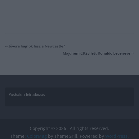
Jövőre bajnok lesz a Newcastle?
Majdnem CR28 lett Ronaldo beceneve
Pushalert leíratkozás
Copyright © 2026
. All rights reserved.
Theme:
ColorMag
by ThemeGrill. Powered by
WordPress
.