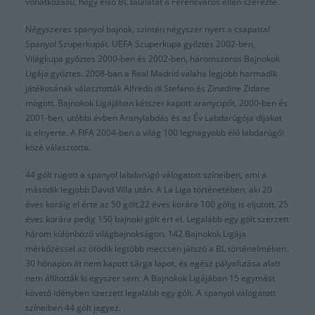
vonatkozású, hogy első BL találatát a Ferencváros ellen szerezte.
Négyszeres spanyol bajnok, szintén négyszer nyert a csapattal
Spanyol Szuperkupát. UEFA Szuperkupa győztes 2002-ben,
Világkupa győztes 2000-ben és 2002-ben, háromszoros Bajnokok
Ligája győztes. 2008-ban a Real Madrid valaha legjobb harmadik
játékosának választották Alfredo di Stefano és Zinadine Zidane
mögött. Bajnokok Ligájában kétszer kapott aranycipőt, 2000-ben és
2001-ben, utóbbi évben Aranylabdás és az Év Labdarúgója díjakat
is elnyerte. A FIFA 2004-ben a világ 100 legnagyobb élő labdarúgói
közé választotta.
44 gólt rúgott a spanyol labdarúgó válogatott színeiben, ami a
második legjobb David Villa után. A La Liga történetében, aki 20
éves koráig el érte az 50 gólt,22 éves korára 100 gólig is eljutott, 25
éves korára pedig 150 bajnoki gólt ért el. Legalább egy gólt szerzett
három különböző világbajnokságon. 142 Bajnokok Ligája
mérkőzéssel az ötödik legtöbb meccsen játszó a BL történelmében.
30 hónapon át nem kapott sárga lapot, és egész pályafutása alatt
nem állították ki egyszer sem. A Bajnokok Ligájában 15 egymást
követő idényben szerzett legalább egy gólt. A spanyol válogatott
színeiben 44 gólt jegyez.