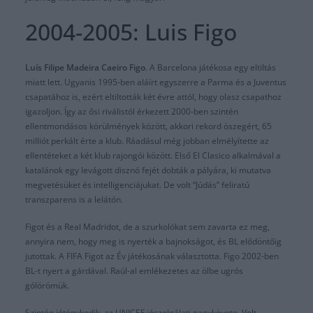
2004-2005: Luis Figo
Luís Filipe Madeira Caeiro Figo
. A Barcelona játékosa egy eltiltás
miatt lett. Ugyanis 1995-ben aláírt egyszerre a Parma és a Juventus
csapatához is, ezért eltiltották két évre attól, hogy olasz csapathoz
igazoljon. Így az ősi riválistól érkezett 2000-ben szintén
ellentmondásos körülmények között, akkori rekord öszegért, 65
milliót perkált érte a klub. Ráadásul még jobban elmélyítette az
ellentéteket a két klub rajongói között. Első El Clasico alkalmával a
katalánok egy levágott disznó fejét dobták a pályára, ki mutatva
megvetésüket és intelligenciájukat. De volt “Júdás” feliratú
transzparens is a lelátón.
Figot és a Real Madridot, de a szurkolókat sem zavarta ez meg,
annyira nem, hogy meg is nyerték a bajnokságot, és BL elődöntőig
jutottak. A FIFA Figot az Év játékosának választotta. Figo 2002-ben
BL-t nyert a gárdával. Raúl-al emlékezetes az ölbe ugrós
gólörömük.
Szintén jóténykodik, az UNICEF jószolgálati nagykövete. Volt