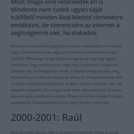
Most mégis erre vetemedek én is.
Mindenre nem tudok ugyan saját
kútfőből minden Real Madrid történésre
emlékezni, de szerencsére az internet a
segítségemre siet, ha elakadok.
Nézzünk szezononként egy játékost most, a kiválasztás nem biztos,
hogy a klub eredmények vagy az összesített eredmények alapján
történik. Néha elég, ha egy pillanat megmarad, vagy egy egyéni
eredmény. Vagy csupán annyi, hogy íme, ő is kedvenc csapatunk
játékosa volt, ne feledjük el a nevét. A fiatalok pedig tanulják meg,
hiszen lehet, ez nehezen hihető, de Messi és Cristiano Ronaldo előtt
is voltak emlékezetes játékosok, és igen, utánuk is lesznek, sőt, már
döngetik a kapukat. De ez egy másik téma. Nézzünk most 20 pazar
játékost, akik a történelem részei. Mivel nem lehet röviden írni ilyen
legendákról, olvasóbarát leszek és négy részben írom meg.
2000-2001: Raúl
Raúl González Blanco. Már a nevében is habfehér. Pedig a városi