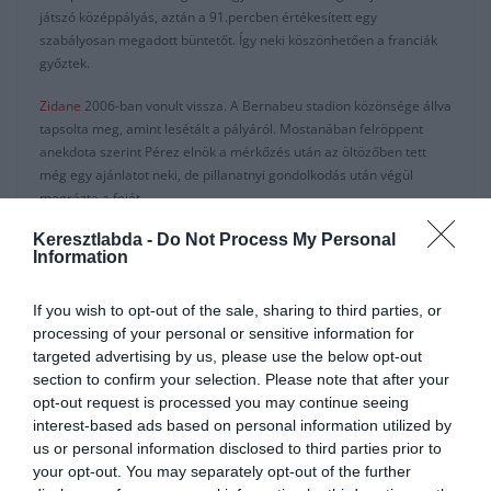
játszó középpályás, aztán a 91.percben értékesített egy
szabályosan megadott büntetőt. Így neki köszönhetően a franciák
győztek.
Zidane
2006-ban vonult vissza. A Bernabeu stadion közönsége állva
tapsolta meg, amint lesétált a pályáról. Mostanában felröppent
anekdota szerint Pérez elnök a mérkőzés után az öltözőben tett
még egy ajánlatot neki, de pillanatnyi gondolkodás után végül
megrázta a fejét.
Keresztlabda -
Do Not Process My Personal
2013-tól a Real Madrid másodedzője lett. Carlo Ancelotti mellett
Information
tanulta a mesterséget, majd a Castillában folytatta edzői munkáját.
Miután Rafa Benítezt menesztették a 2015-2016-os idény felénél,
megkapta élete lehetőségét: kinevezték a nagycsapat élére. Miután
If you wish to opt-out of the sale, sharing to third parties, or
munkába állt, új lendületet kapott a csapat. Addigra már a kupa
processing of your personal or sensitive information for
küzdelmeiből kiestek, de a bajnokságban óriási hajrában a második
targeted advertising by us, please use the below opt-out
helyre be sikerült érni. A nagy mutatvány viszont a Bajnokok
section to confirm your selection. Please note that after your
Ligájában következett: vezetésével megnyerte a királyi gárda a
opt-out request is processed you may continue seeing
11.BL címet. Aztán a 12. BL címet. Aztán a 13. BL címet is…
interest-based ads based on personal information utilized by
us or personal information disclosed to third parties prior to
Ezután, mint azt mindannyian jól tudjuk, lemondott a kispadról.
your opt-out. You may separately opt-out of the further
Ugyanakkor távozott a Real Madrid újkori legnagyobb labdarúgója,