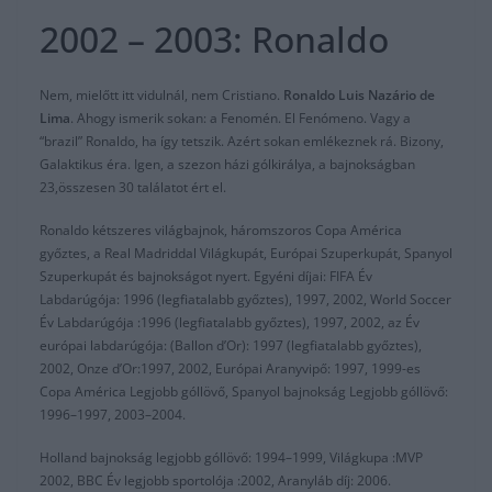
2002 – 2003: Ronaldo
Nem, mielőtt itt vidulnál, nem Cristiano.
Ronaldo Luis Nazário de
Lima
. Ahogy ismerik sokan: a Fenomén. El Fenómeno. Vagy a
“brazil” Ronaldo, ha így tetszik. Azért sokan emlékeznek rá. Bizony,
Galaktikus éra. Igen, a szezon házi gólkirálya, a bajnokságban
23,összesen 30 találatot ért el.
Ronaldo kétszeres világbajnok, háromszoros Copa América
győztes, a Real Madriddal Világkupát, Európai Szuperkupát, Spanyol
Szuperkupát és bajnokságot nyert. Egyéni díjai: FIFA Év
Labdarúgója: 1996 (legfiatalabb győztes), 1997, 2002, World Soccer
Év Labdarúgója :1996 (legfiatalabb győztes), 1997, 2002, az Év
európai labdarúgója: (Ballon d’Or): 1997 (legfiatalabb győztes),
2002, Onze d’Or:1997, 2002, Európai Aranyvipő: 1997, 1999-es
Copa América Legjobb góllövő, Spanyol bajnokság Legjobb góllövő:
1996–1997, 2003–2004.
Holland bajnokság legjobb góllövő: 1994–1999, Világkupa :MVP
2002, BBC Év legjobb sportolója :2002, Aranyláb díj: 2006.