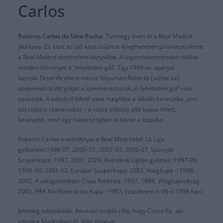
Carlos
Roberto Carlos da Silva Rocha
. Tizenegy éven át a Real Madrid
játékosa. Ez alatt az idő alatt számos felejthetetlen pillanatot vésett
a Real Madrid történelem könyvébe. A legemlékezetesebb találat
minden bizonnyal a “lehetetlen gól”. Egy 1998-as spanyol
bajnoki Tenerife elleni meccs folyamán Roberto (szinte az)
alapvonalról lőtt gólját a kommentátorok „A lehetetlen gól”-nak
nevezték. A pályáról kifelé esve meglőtte a labdát keresztbe, ami
bal oldalra csavarodott – a rossz oldalon álló kapus felett,
kevesebb, mint egy fokos szögben érkezve a kapuba.
Roberto Carlos eredményei a Real Madriddal: La Liga
győzelem:1996-97, 2000–01, 2002-03, 2006-07, Spanyol
Szuperkupa: 1997, 2001, 2003, Bajnokok Ligája győztes :1997-98,
1999–00, 2001-02, Európai Szuperkupa: 2002, Világkupa :: 1998,
2002. A válogatottban: Copa América :1997, 1999, Világbajnokság:
2002, FIFA Konföderációs Kupa : 1997, Ezüstérem a VB-n 1998-ban.
Jelenleg edzősködik. Kevesen tudják róla, hogy Cristo fia, aki
jelenleg Madridban él, félig magyar.