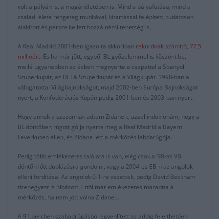
volt a pályán is, a magánéletében is. Mind a pályafutása, mind a
családi élete rengeteg munkával, kitartással felépített, tudatosan
alakított és persze kellett hozzá némi tehetség is.
A Real Madrid 2001-ben igazolta akkoriban
rekordnak számító, 77,5
millióért.
És ha már jött, egyből BL győzelemmel is köszönt be,
mellé ugyanebben az évben megnyerte a csapattal a Spanyol
Szuperkupát, az UEFA Szuperkupát és a Világkupát. 1998-ban a
válogatottal Világbajnokságot, majd 2002-ben Európa Bajnokságot
nyert, a Konföderációs Kupán pedig 2001-ben és 2003-ban nyert.
Hogy ennek a szezonnak adtam Zidane-t, azzal indoklonám, hogy a
BL döntőben rúgott gólja nyerte meg a Real Madrid a Bayern
Leverkusen ellen, és Zidane lett a mérkőzés labdarúgója.
Pedig több emlékezetes találata is van, elég csak a ’98-as VB
döntőn lőtt duplázásra gondolni, vagy a 2004-es EB-n az angolok
elleni fordítása. Az angolok 0-1-re vezettek, pedig David Beckham
tizenegyest is hibázott. Ettől már emlékezetes maradna a
mérkőzés, ha nem jött volna Zidane…
A 91.percben szabadrúgásból egyenlített az addig felejthetően