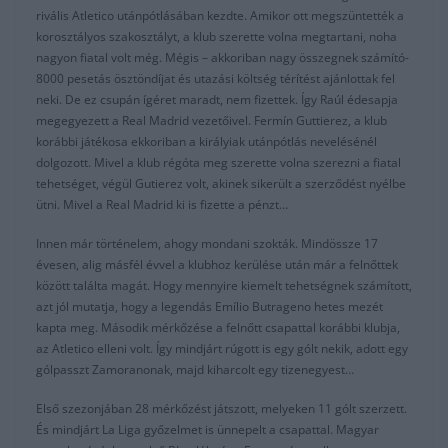
rivális Atletico utánpótlásában kezdte. Amikor ott megszüntették a
korosztályos szakosztályt, a klub szerette volna megtartani, noha
nagyon fiatal volt még. Mégis – akkoriban nagy összegnek számító-
8000 pesetás ösztöndíjat és utazási költség térítést ajánlottak fel
neki. De ez csupán ígéret maradt, nem fizettek. Így Raúl édesapja
megegyezett a Real Madrid vezetőivel. Fermín Guttierez, a klub
korábbi játékosa ekkoriban a királyiak utánpótlás nevelésénél
dolgozott. Mivel a klub régóta meg szerette volna szerezni a fiatal
tehetséget, végül Gutierez volt, akinek sikerült a szerződést nyélbe
ütni. Mivel a Real Madrid ki is fizette a pénzt…
Innen már történelem, ahogy mondani szokták. Mindössze 17
évesen, alig másfél évvel a klubhoz kerülése után már a felnőttek
között találta magát. Hogy mennyire kiemelt tehetségnek számított,
azt jól mutatja, hogy a legendás Emílio Butrageno hetes mezét
kapta meg. Második mérkőzése a felnőtt csapattal korábbi klubja,
az Atletico elleni volt. Így mindjárt rúgott is egy gólt nekik, adott egy
gólpasszt Zamoranonak, majd kiharcolt egy tizenegyest…
Első szezonjában 28 mérkőzést játszott, melyeken 11 gólt szerzett.
És mindjárt La Liga győzelmet is ünnepelt a csapattal. Magyar