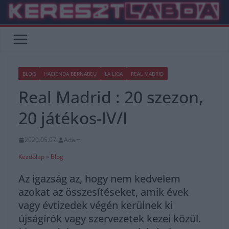
Skip
to
content
BLOG
HACIENDA BERNABEU
LA LIGA
REAL MADRID
Real Madrid : 20 szezon,
20 játékos-IV/I
2020.05.07.
Adam
Kezdőlap
»
Blog
Az igazság az, hogy nem kedvelem
azokat az összesítéseket, amik évek
vagy évtizedek végén kerülnek ki
újságírók vagy szervezetek kezei közül.