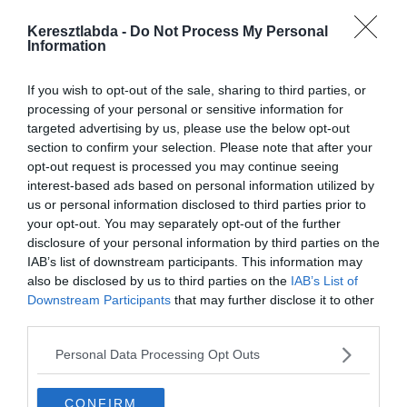
Olasz Kormány rendelkezésein is múlik.
Keresztlabda -
Do Not Process My Personal
A sportvezető készen áll, hogy ha kell akkor az őszi hónapokat is
Information
kihasználják, amennyiben ez azt jelenti be tudják fejezni a szezont.
If you wish to opt-out of the sale, sharing to third parties, or
“Az egyetlen jó megoldás erre a vészhelyzetre, ha végig játsszuk
processing of your personal or sensitive information for
ezt a szezont, bármilyen módon.” –
mondta a Rai Sportnak
.
targeted advertising by us, please use the below opt-out
“Dolgozunk több variáción is, hogy hogyan tudjuk legjobban kezelni
section to confirm your selection. Please note that after your
ezt a helyzetet.”
opt-out request is processed you may continue seeing
interest-based ads based on personal information utilized by
Május 17 a szezon folytatásának a lehetséges időpontja, de ez
us or personal information disclosed to third parties prior to
egyelőre csak egy lehetőség.
your opt-out. You may separately opt-out of the further
disclosure of your personal information by third parties on the
“Az is egy lehetőség, hogy Szeptember-Októberig fog tartani. Ez is
IAB’s list of downstream participants. This information may
egy módja, hogy feladjuk a 2019/20-as vagy a 2020/21-es szezont.”
also be disclosed by us to third parties on the
IAB’s List of
Downstream Participants
that may further disclose it to other
third parties.
Personal Data Processing Opt Outs
CONFIRM