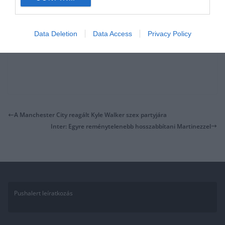
Data Deletion
Data Access
Privacy Policy
A Manchester City reagált Kyle Walker szex partyjára
Inter: Egyre reménytelenebb hosszabbítani Martinezzel
Pushalert leíratkozás