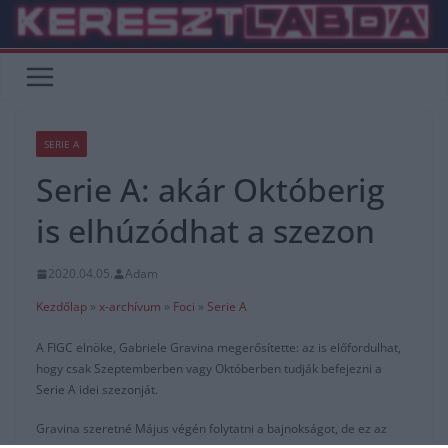
Skip
to
content
SERIE A
Serie A: akár Októberig
is elhúzódhat a szezon
2020.04.05.
Adam
Kezdőlap
»
x-archívum
»
Foci
»
Serie A
A FIGC elnöke, Gabriele Gravina megerősítette: az is előfordulhat,
hogy csak Szeptemberben vagy Októberben tudják befejezni a
Serie A idei szezonját.
Gravina szeretné Május végén folytatni a bajnokságot, de ez az