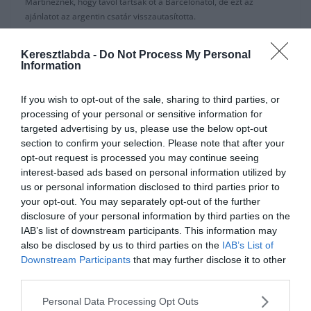
Martineznek, hogy távol tartsák őt a Barcelonától, de ezt az
ajánlatot az argentin csatár visszautasította.
A Sport beszámolója szerint az Inter évi 4 millió eurót adott volna a
Keresztlabda -
Do Not Process My Personal
játékosnak, ám az ajánlatot felülmúlta a spanyol óriás, ugyanis évi
Information
10 millió euróval csábítják Martinezt a Camp Nouba.
If you wish to opt-out of the sale, sharing to third parties, or
Lautaro Martinez 16 gólt szerzett idáig a szezonban az Interben,
processing of your personal or sensitive information for
nem kevés ez, hiszen határozatlan időre meg lett szüntetve az
targeted advertising by us, please use the below opt-out
olasz liga. A támadót Luis Suarez hosszú távú pótlásának tekintik.
section to confirm your selection. Please note that after your
Ha sikerül megvenni őt, akkor évekig nem lenne problémája
opt-out request is processed you may continue seeing
támadók miatt a Barcelonának.
interest-based ads based on personal information utilized by
A 111 millió eurós kivásárlási záradékot a PSG, a Manchester City,
us or personal information disclosed to third parties prior to
a Chelsea is kifizetné, de Lautaro inkább a Barcelonába menne.
your opt-out. You may separately opt-out of the further
disclosure of your personal information by third parties on the
Az Internek marad még Lukaku a támadósorban, de a hírforrások
IAB’s list of downstream participants. This information may
szerint nem számítanak Icardira. Az ESPN szerint a Milánó másik
also be disclosed by us to third parties on the
IAB’s List of
oldala, a pirosfeketék álomigazolása volna Icardi. Ti eltudjátok
Downstream Participants
that may further disclose it to other
képzelni Maurot a riválisban?
third parties.
Personal Data Processing Opt Outs