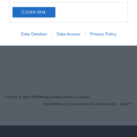
CONFIRM
Data Deletion
Data Access
Privacy Policy
Serie A: akár Októberig is elhúzódhat a szezon
Lionel Messi 10 éve oktatta ki az Arsenalt – videó