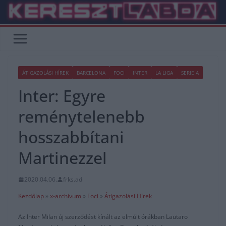
Skip
to
content
ÁTIGAZOLÁSI HÍREK
BARCELONA
FOCI
INTER
LA LIGA
SERIE A
Inter: Egyre
reménytelenebb
hosszabbítani
Martinezzel
2020.04.06.
frks.adi
Kezdőlap
»
x-archívum
»
Foci
»
Átigazolási Hírek
Az Inter Milan új szerződést kínált az elmúlt órákban Lautaro