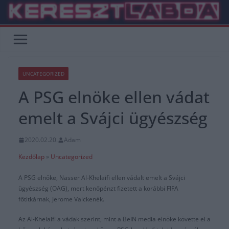
Skip
to
content
UNCATEGORIZED
A PSG elnöke ellen vádat
emelt a Svájci ügyészség
2020.02.20.
Adam
Kezdőlap
»
Uncategorized
A PSG elnöke, Nasser Al-Khelaifi ellen vádalt emelt a Svájci
ügyészség (OAG), mert kenőpénzt fizetett a korábbi FIFA
főtitkárnak, Jerome Valckenék.
Az Al-Khelaifi a vádak szerint, mint a BeIN media elnöke követte el a