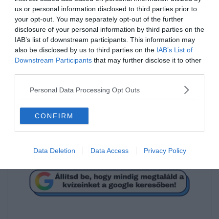
félrevezetés és dokumentumok hamisítása.
us or personal information disclosed to third parties prior to
your opt-out. You may separately opt-out of the further
Az ügyész szerint január végén a FIFA informálta őket, hogy
disclosure of your personal information by third parties on the
megállapodtak Al-Khelaifivel és részben Valckével is, így a
IAB’s list of downstream participants. This information may
szervezet visszavonja korábbi feljelentését, hogy a gyanú szerint
also be disclosed by us to third parties on the
IAB’s List of
kenőpénzt fizettek a FIFA Világbajnokság 2026-os és 2030-as
Downstream Participants
that may further disclose it to other
közvetítési jogainak értékesítéséért.
third parties.
Az OAG szerint a FIFA feljelentésének visszavonása nincs hatással
Personal Data Processing Opt Outs
a csütörtöki eseményekre.
Korábban Al-Khelaifi és Valcke azt nyilatkozta, hogy nem tettek
CONFIRM
semmi rosszat. A FIFA és az UEFA nem akarta kommentálni az
esetet.
Data Deletion
Data Access
Privacy Policy
forrás