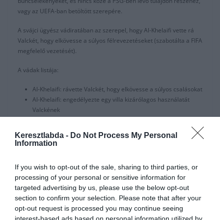
bűncselekényeket, és nincs köze a PSG-ben lévő tulajdon részéhez,
vagy az UEFA-ban betöltött szerepére.
A svájci ügyész vádiratában az szerepel, hogy Al-Khelaifi vette rá
Valckét, hogy elkövesse a súlyos félrevezetéseket (szabotálta a FIFA
megfelelő vezetését).
A vádak listája:
Al-Khelaifi: rávette Valckét, hogy elkövesse a súlyos csalásokat
Al-Khelaifi: engedélyezte egy villa kizárólagos használatát
Valckének
Valcke: kenőpénzt fogadott el többszöri súlyos félrevezetésrt
és dokumentumok hamisításáért
Keresztlabda -
Do Not Process My Personal
egy meg nem nevezett személyt szintén megvádoltak
Information
csalással és kenőpénzzel.
If you wish to opt-out of the sale, sharing to third parties, or
Al-Khelaifi egy Szardiniai villa használatát engedte át, ezzel segített,
processing of your personal or sensitive information for
hogy Valcke 900 000 és 1,8 millió euró bérleti díjat sporoljon meg,
targeted advertising by us, please use the below opt-out
amit nem jelentettek be.
section to confirm your selection. Please note that after your
opt-out request is processed you may continue seeing
Valcke három vádponttal néz szembe: kenőpénz elfogadása, súlyos
interest-based ads based on personal information utilized by