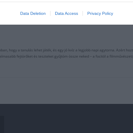
Data Deletion
Data Access
Privacy Policy
an, hogy a tanulás lehet játék, és egy jó kvíz a legjobb napi agytorna. Azért hozt
asabb fejtörőket és teszteket gyűjtöm össze neked – a focitól a filmművészeti