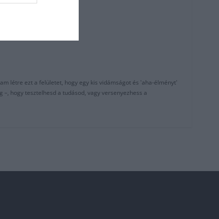
am létre ezt a felületet, hogy egy kis vidámságot és 'aha-élményt'
g –, hogy tesztelhesd a tudásod, vagy versenyezhess a