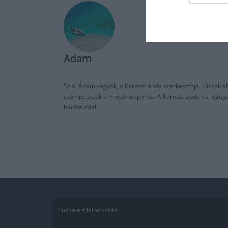
Adam
Szia! Ádám vagyok, a Keresztlabda szerkesztője. Hiszek abb
csempésszek a mindennapokba. A Keresztlabdán a legizgalm
barátaiddal.
Pushalert leíratkozás