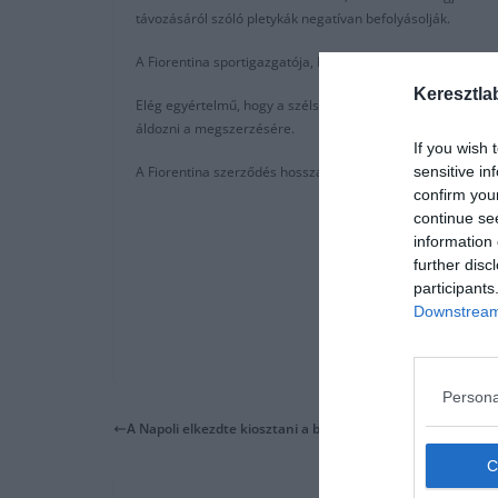
távozásáról szóló pletykák negatívan befolyásolják.
A Fiorentina sportigazgatója, Daniele Prade szerint csak f
Keresztla
Elég egyértelmű, hogy a szélső nagyobb csapathoz szeretn
áldozni a megszerzésére.
If you wish 
sensitive in
A Fiorentina szerződés hosszabbítási terve sem nyugtatta m
confirm you
continue se
information 
further disc
participants
Downstream 
Persona
A Napoli elkezdte kiosztani a büntetéseket