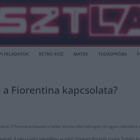
PI FELADATOK
RETRO KVÍZ
MATEK
TUDÁSPRÓBA
F
 a Fiorentina kapcsolata?
kult. A Fiorentina kikapott a Hellas Verona ellen hétvégén, és egyre mélyebbre s
apatnak. A meccs utáni interjúkban az edző, Vincenzo Montella szerint “fizikális és