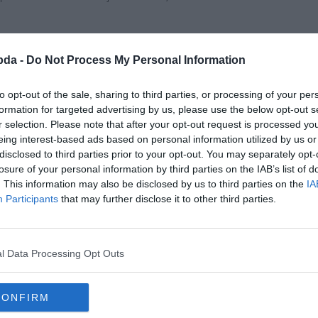
izikai okai voltak a kihagyásának, semmi más.
bda -
Do Not Process My Personal Information
e távozni a nyáron. A
Calciomercato.com
szerint Chiesa tisztába van az Inter, a
to opt-out of the sale, sharing to third parties, or processing of your per
formation for targeted advertising by us, please use the below opt-out s
eg. A felek a karácsonyi szünet alatt találkozhatnak, de a klubnál attól tartan
r selection. Please note that after your opt-out request is processed y
eing interest-based ads based on personal information utilized by us or
disclosed to third parties prior to your opt-out. You may separately opt-
losure of your personal information by third parties on the IAB’s list of
. This information may also be disclosed by us to third parties on the
IA
Participants
that may further disclose it to other third parties.
l Data Processing Opt Outs
CONFIRM