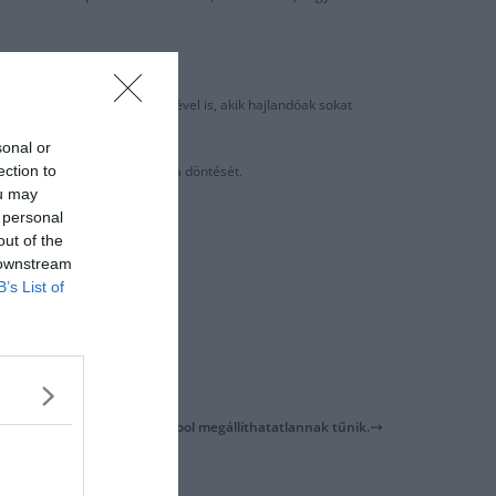
 Juventus és a PSG érdeklődésével is, akik hajlandóak sokat
sonal or
ection to
ak, hogy Chiesa már meghozta a döntését.
ou may
 personal
out of the
 downstream
B’s List of
Guardiola: A Liverpool megállíthatatlannak tűnik.