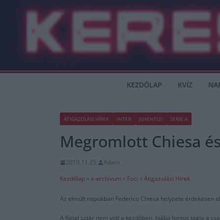
Skip
to
content
KEZDŐLAP
KVÍZ
NA
ÁTIGAZOLÁSI HÍREK
INTER
JUVENTUS
SERIE A
Megromlott Chiesa és
2019.11.25.
Adam
Kezdőlap
»
x-archívum
»
Foci
»
Átigazolási Hírek
Az elmúlt napokban Federico Chiesa helyzete érdekesen ala
A fiatal sztár nem volt a kezdőben, hiába fontos tagja a cs