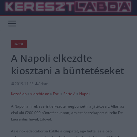
Skip
to
content
NAPOLI
A Napoli elkezdte
kiosztani a büntetéseket
2019.11.25.
Adam
Kezdőlap
»
x-archívum
»
Foci
»
Serie A
»
Napoli
A Napoli a hírek szerint elkezdte megbüntetni a játékosait, Allan az
első aki €200 000 büntetést kapott, amiért összekapott Aurelio De
Laurentiis fiával, Edoval.
Az elnök edzőtáborba küldte a csapatát, egy héttel az előző