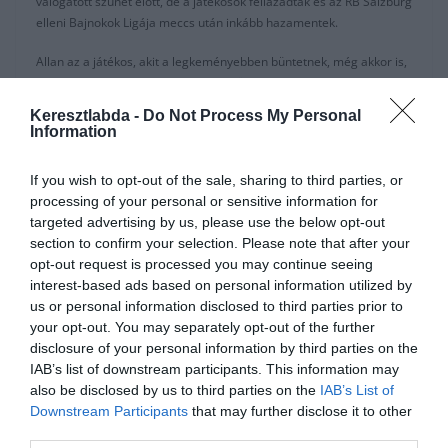
válogatott szünet előtt, de a játékosok fellázadtak és az RB Salzburg
elleni Bajnokok Ligája meccs után inkább hazamentek.
Allan az a játékos, akit a legkeményebben büntetnek, még akkor is,
ha a 11. cikkelyben meghatározott büntetés mértéke “nem lépheti
át a bruttó havi fizetésének a 25%-át.”
Keresztlabda -
Do Not Process My Personal
Information
A Gazzetta dello Sport szerint a brazil középpályásnak az októberi
fizetésének a felét kell büntetésre költenie.
If you wish to opt-out of the sale, sharing to third parties, or
processing of your personal or sensitive information for
A Corriere dello Sport szerint a szankciók arányosak az egyes
targeted advertising by us, please use the below opt-out
játékosok szabálysértéseivel, így Allannek €200 000-be kerül a
section to confirm your selection. Please note that after your
verekedése Edoval.
opt-out request is processed you may continue seeing
Az Il Corriere hozzáteszi, hogy a büntetések €225 000 és €22 000
interest-based ads based on personal information utilized by
közötti összegek, együttesen €2,5 Milliót tesznek ki.
us or personal information disclosed to third parties prior to
your opt-out. You may separately opt-out of the further
A szankciók listáját elküldték a keretnek, akik most ügyvédeikkel
disclosure of your personal information by third parties on the
átnézik és felkészülnek a védekezésre.
IAB’s list of downstream participants. This information may
also be disclosed by us to third parties on the
IAB’s List of
A Napoli hat meccs óta nem tudott győzni, miután szombaton is
Downstream Participants
that may further disclose it to other
1:1-es döntetlent játszott a Milannal.
third parties.