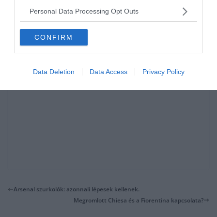
forrás
Personal Data Processing Opt Outs
CONFIRM
Data Deletion
Data Access
Privacy Policy
Arsenal szurkolók: azonnali lépesek kellenek.
Megromlott Chiesa és a Fiorentina kapcsolata?