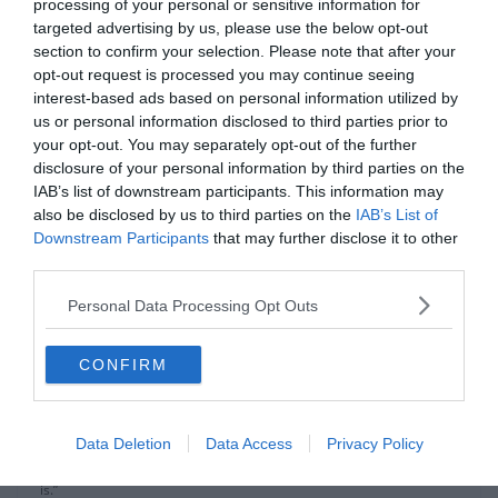
processing of your personal or sensitive information for
“A Liverpool legyőzhetetlennek tűnik.” -mondta. “Tudjuk, hogy nagy
targeted advertising by us, please use the below opt-out
a lemaradás. Nem adjuk fel, de el kell fogadnunk, ha egy csapat
section to confirm your selection. Please note that after your
jobb nálunk.”
opt-out request is processed you may continue seeing
interest-based ads based on personal information utilized by
“Ha elveszítjük a Premier Leaguet, akkor jövőre újra megpróbáljuk.
us or personal information disclosed to third parties prior to
Nem ez lesz az első alkalom a Manchester City 100 éves
your opt-out. You may separately opt-out of the further
történetében, hogy elveszíti a bajnokságot.”
disclosure of your personal information by third parties on the
IAB’s list of downstream participants. This information may
“Ha nem tesszük meg, akkor nem fogok visszavonulni, de nagyon
also be disclosed by us to third parties on the
IAB’s List of
csalódott leszek.”
Downstream Participants
that may further disclose it to other
third parties.
“Ez a csapat soha se adja fel.”
Personal Data Processing Opt Outs
Guardiola megdicsérte a veterán, brazil Fernandinho
teljesítményét, ami szerinte “hihetetlen” volt a Chelsea ellen
szombaton.
CONFIRM
A 34 éves középpályás védőként játszott Aymeric Laporte sérülése
miatt.
Data Deletion
Data Access
Privacy Policy
“Tud ott játszani.” -folytatta Guardiola. “Hihetetlen volt az Anfielden
is.”