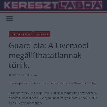
Skip
to
content
MANCHESTER CITY
LIVERPOOL
Guardiola: A Liverpool
megállíthatatlannak
tűnik.
2019.11.25.
Adam
Kezdőlap
»
x-archívum
»
Foci
»
Premier League
»
Manchester City
A Manchester City edzője, Pep Guardiola csapatának címvédéséről
filozofált, de szerinte a Liverpool most “megállíthatatlannak” tűnik a
bajnoki versenyfutásban.