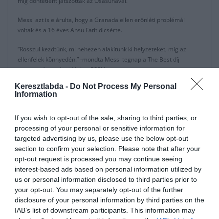
míg döntetlent játszottak az Osasunával.
Messi azt is elárulta, hogy a Granada ellen erőnléti problémái
voltak és a 16 éves Ansu Fatit dicsérte.
“Rosszul kezdtünk, mi nehezen alakítunk ki helyzeteket, míg az
ellenfelek könnyedén.” -mondta Messi tegnap a The Best díj
megnyerése után, idézi az ESPN.
Keresztlabda -
Do Not Process My Personal
“Ez még csak a szezon kezdete, de reagálni kell rá. Nem
Information
vesztegethetjük az időt. Sokat kell még fejlődnünk, ezzel tisztában
vagyunk.”
If you wish to opt-out of the sale, sharing to third parties, or
processing of your personal or sensitive information for
“Két hónapot, vagyis közel három hónapot nem játszottam, így
targeted advertising by us, please use the below opt-out
elmondhatom, hogy a múltkor fáradt voltam. Nem volt meg a
section to confirm your selection. Please note that after your
szikra, nem találtam a ritmust.”
opt-out request is processed you may continue seeing
“Egyre jobb leszek, ahogy többet játszok, de nem szabad sietnem.
interest-based ads based on personal information utilized by
Nem éri meg a kockázat, mert az orvosok szerint komoly esélye
us or personal information disclosed to third parties prior to
van a rásérülésnek.”
your opt-out. You may separately opt-out of the further
disclosure of your personal information by third parties on the
“Ansu Fati? Az első naptól kezdve lenyűgöz. Egyből felfigyeltem rá.
IAB’s list of downstream participants. This information may
Nagyszerű játékos, de nem tehetünk rá túl sok nyomást vagy