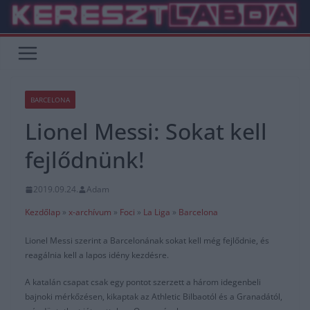
Skip
to
content
BARCELONA
Lionel Messi: Sokat kell
fejlődnünk!
2019.09.24.
Adam
Kezdőlap
»
x-archívum
»
Foci
»
La Liga
»
Barcelona
Lionel Messi szerint a Barcelonának sokat kell még fejlődnie, és
reagálnia kell a lapos idény kezdésre.
A katalán csapat csak egy pontot szerzett a három idegenbeli
bajnoki mérkőzésen, kikaptak az Athletic Bilbaotól és a Granadától,