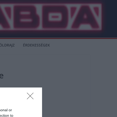
ÖLDRAJZ
ÉRDEKESSÉGEK
e
sonal or
ection to