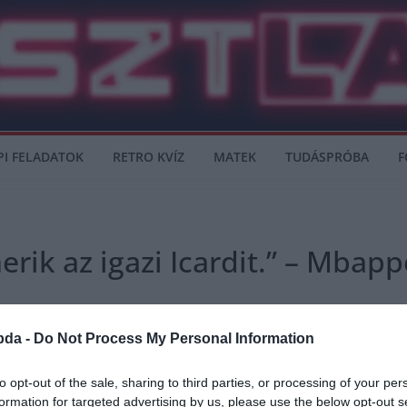
PI FELADATOK
RETRO KVÍZ
MATEK
TUDÁSPRÓBA
F
ik az igazi Icardit.” – Mbapp
bda -
Do Not Process My Personal Information
sapattársáról Icardi-ról.
to opt-out of the sale, sharing to third parties, or processing of your per
formation for targeted advertising by us, please use the below opt-out s
 kapcsolatban, nem ismerik az igazi arcát, mindent megtesz a csapatáért.”