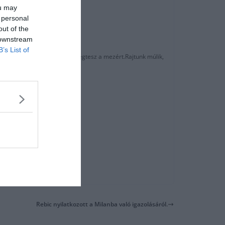
ou may
 personal
out of the
 downstream
B’s List of
égyenlős srác, aki mindent megtesz a mezért.Rajtunk múlik,
Rebic nyilatkozott a Milanba való igazolásáról.