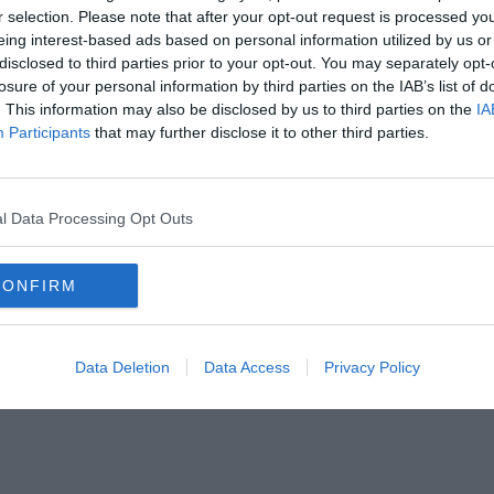
r selection. Please note that after your opt-out request is processed y
ásárlási opcióval, és Mbappe máris rajongójává vált a csatárnak.
eing interest-based ads based on personal information utilized by us or
disclosed to third parties prior to your opt-out. You may separately opt-
wards gálán.
losure of your personal information by third parties on the IAB’s list of
. This information may also be disclosed by us to third parties on the
IA
 nem akarják megismeri a valódi énjét. Számomra egy nagyon érdekes és egyben sz
Participants
that may further disclose it to other third parties.
örténik akkor sok gólt fog nekünk szerezni.”
l Data Processing Opt Outs
CONFIRM
Data Deletion
Data Access
Privacy Policy