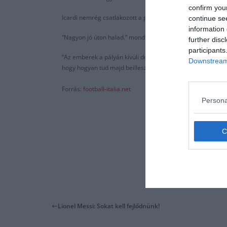
confirm you
Icardi nemrég csatlakozott a párizsi alakulathoz, kölcsönv
continue se
information 
“Nagyon jó úton halad.” mondta a The Best FIFA Football A
further disc
participants
“Az emberek a pályán kívüli dolgok miatt ítélik el őt, és
Downstream 
hogy hogyan tud majd beilleszkedni a csapatba, ha ez megt
Forrás:
football-italia.net
Persona
Lionel Messi: Sokat kell fejlődnünk!