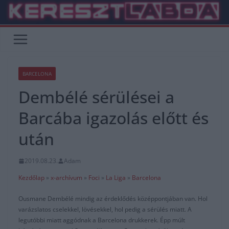
Skip
to
content
BARCELONA
Dembélé sérülései a
Barcába igazolás előtt és
után
2019.08.23.
Adam
Kezdőlap
»
x-archívum
»
Foci
»
La Liga
»
Barcelona
Ousmane Dembélé mindig az érdeklődés középpontjában van. Hol
varázslatos cselekkel, lövésekkel, hol pedig a sérülés miatt. A
legutóbbi miatt aggódnak a Barcelona drukkerek. Épp múlt