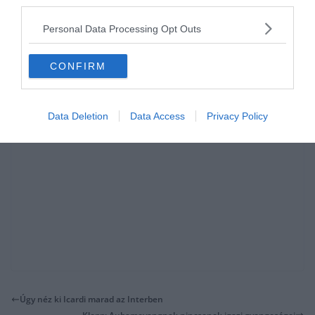
third parties.
köszönhetően robbanékony és ez vitte előre. 14 éves kora óta nem
volt sérült nálunk.” -nyilatkozta a Rennes korábbi akadémia
Personal Data Processing Opt Outs
vezetője, Patrick Rampillon.
CONFIRM
Data Deletion
Data Access
Privacy Policy
Úgy néz ki Icardi marad az Interben