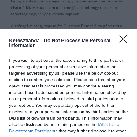
hétvégén utazott el Szenegálba vagy Rennesbe sérülten. A szezon
első mérkőzése után nem tudta megállapítani, hogy csak izom
fáradtság, vagy tényleg komoly baja van.
A szörnyű valóság, hogy mióta Ousmane Dembélé megérkezett a
Barcelonához kihagyta a csapata hivatalos mérkőzéseinek a felét
(40). Az összes sérülése közül talán a 7 hónapos kihagyása fájt a
Keresztlabda -
Do Not Process My Personal
klubnak a legjobban. Különösen, ha összehasonlítjuk a Barca előtti
Information
sérüléseivel: összesen 10 mérkőzést hagyott ki a Rennesnél és a
Borussia Dortmundnál töltött időszakai alatt (2015-17).
If you wish to opt-out of the sale, sharing to third parties, or
processing of your personal or sensitive information for
“A Barcelona edzései nem készítik fel a La Liga meccseire.” -árulta
targeted advertising by us, please use the below opt-out
el a L’Equipe francia szélsőhöz közel álló forrása. Arthur, Semedo
section to confirm your selection. Please note that after your
és De Jong is túl sok nyomást tesz az izmaira. Dembélé valami
opt-out request is processed you may continue seeing
furcsát érzett az első félidőben az Athletic ellen, de nem mondta el
interest-based ads based on personal information utilized by
a szakmai stábnak és tovább játszott. “Azt hitte csak görcs. Ez
us or personal information disclosed to third parties prior to
gyakori a sportolóknál, amikor valami kis kellemetlenséget éreznek.
your opt-out. You may separately opt-out of the further
Tovább játszott és meg akarta mutatni mire képes, a fiatal kora
disclosure of your personal information by third parties on the
miatt nem mérte fel jól a helyzetet.” -mondta az ügynöke, Moussa
IAB’s list of downstream participants. This information may
Sissoko.
also be disclosed by us to third parties on the
IAB’s List of
Downstream Participants
that may further disclose it to other
“A Rennesnél töltött ideje alatt igazi atléta volt. A munkájának