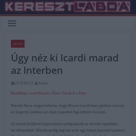
Skip
to
content
INTER
Úgy néz ki Icardi marad
az Interben
2019.08.23.
Adam
Kezdőlap
»
x-archívum
»
Foci
»
Serie A
»
Inter
Wanda Nara megerősítette, hogy Mauro Icardi Inter játékos marad,
az argentin játékos az első csapattal fog edzeni ma este.
Az Icardi jövőjével kapcsolatos találgatások az elmúlt napokban
lecsillapodtak, Wanda pedig tegnap este egy képet posztolt Lautaro