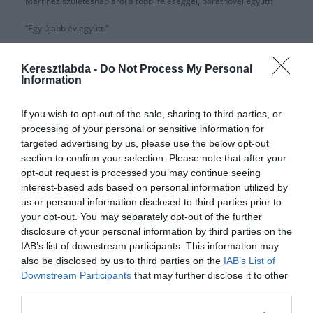
Martinez születésnapjáról a többi feleséggel, barátnővel együtt:
“Egy újabb év együtt.”
A Sport Mediaset és a Sky Sport Italia szerint is a csatár az esti
Keresztlabda -
Do Not Process My Personal
edzésen a csapattal együtt fog készülni.
Information
A 26 éves játékos szinte egész nyáron nem készülhetett a
csapattal, nem volt ott a felkészülési meccseken sem.
If you wish to opt-out of the sale, sharing to third parties, or
processing of your personal or sensitive information for
Igaz, Ő többször is utalt rá a közösségi médiában, hogy bizonyítana
targeted advertising by us, please use the below opt-out
Antonio Contenak.
section to confirm your selection. Please note that after your
opt-out request is processed you may continue seeing
Icardit az Inter benevezte a Serie A keretébe és a 7-es mez számot
interest-based ads based on personal information utilized by
fogja viselni.
us or personal information disclosed to third parties prior to
your opt-out. You may separately opt-out of the further
disclosure of your personal information by third parties on the
Un nuevo año juntas
IAB’s list of downstream participants. This information may
pic.twitter.com/G28O6mQ2TO
also be disclosed by us to third parties on the
IAB’s List of
Downstream Participants
that may further disclose it to other
— wan (@wandaicardi27)
August 23, 2019
third parties.