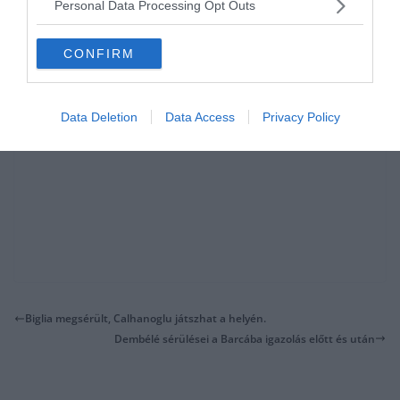
Personal Data Processing Opt Outs
CONFIRM
Data Deletion
Data Access
Privacy Policy
Biglia megsérült, Calhanoglu játszhat a helyén.
Dembélé sérülései a Barcába igazolás előtt és után