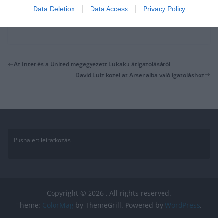
Data Deletion
Data Access
Privacy Policy
Az Inter és a United megegyezett Lukaku átigazolásáról
David Luiz közel az Arsenalba való igazoláshoz
Pushalert leíratkozás
Copyright © 2026
. All rights reserved.
Theme:
ColorMag
by ThemeGrill. Powered by
WordPress
.