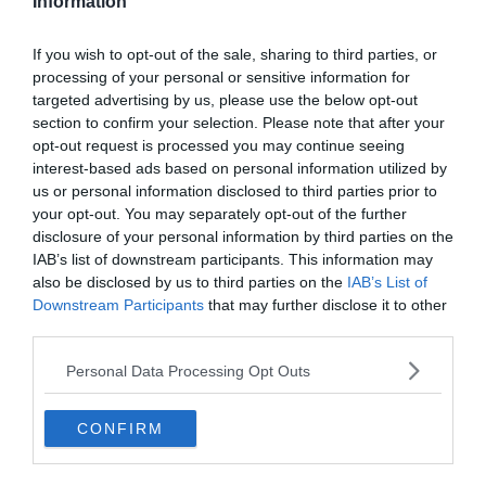
A bal hátvéd már úton van Londonba, hogy még a Premier League
Information
átigazolási időszakának zárása előtt létre jöhessen az üzlet.
If you wish to opt-out of the sale, sharing to third parties, or
Az Ágyúsok először 15 Millió Fontot ajánlottak a védőért, amit a
processing of your personal or sensitive information for
Celtic júniusban visszautasított. Aztán másodszor egy 25 Millió
targeted advertising by us, please use the below opt-out
Fontos ajánlatot tettek, de annak jelentős része bónuszok
section to confirm your selection. Please note that after your
formájában a londoni csapat Bajnokok Ligája szerepléséhez volt
opt-out request is processed you may continue seeing
kötve.
interest-based ads based on personal information utilized by
us or personal information disclosed to third parties prior to
Amennyiben az Arsenal sikeresen leigazolja Tierneyt, akkor Ő lesz
your opt-out. You may separately opt-out of the further
Unai Emery 5. nyári igazolása.
disclosure of your personal information by third parties on the
IAB’s list of downstream participants. This information may
also be disclosed by us to third parties on the
IAB’s List of
Downstream Participants
that may further disclose it to other
third parties.
Personal Data Processing Opt Outs
CONFIRM