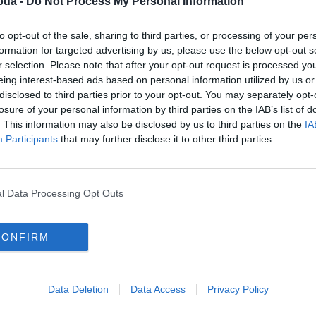
bda -
Do Not Process My Personal Information
to opt-out of the sale, sharing to third parties, or processing of your per
formation for targeted advertising by us, please use the below opt-out s
al a mai napon.
r selection. Please note that after your opt-out request is processed y
ky Sportsnak, hogy még mindenképp igazolnak egy védőt az átigazolási időszak vé
eing interest-based ads based on personal information utilized by us or
sulni.
disclosed to third parties prior to your opt-out. You may separately opt-
losure of your personal information by third parties on the IAB’s list of
 aki segítségére lesz a csapatnak.” -Mondta Unai Emery.
. This information may also be disclosed by us to third parties on the
IA
Participants
that may further disclose it to other third parties.
re. Talán az is megnehezítette a dolgot, amikor Koscielny közölte, hogy távozni 
össze. A másodlagos kiszemeltek viszont nem bizonyultak alkalmasnak.”
l Data Processing Opt Outs
ét éves szerződés hosszabítást. A csapatnak nehéz lesz pótolni a védőt, mivel jö
CONFIRM
Data Deletion
Data Access
Privacy Policy