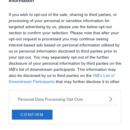
Information
az esetben a belga támadó pár órán belül megérkezhet
Olaszországba, ahol (ma este vagy holnap reggel) áteshet az orvosi
vizsgálatokon.
If you wish to opt-out of the sale, sharing to third parties, or
processing of your personal or sensitive information for
Az Internek ma
valóban sikerült felgyorsítania a tárgyalásokat
.
targeted advertising by us, please use the below opt-out
section to confirm your selection. Please note that after your
Az olasz csapat délután egy újabb ajánlatot tett a Unitednek 70
opt-out request is processed you may continue seeing
Millió Euró és bónuszok értékben, ami már nagyon közel van az
interest-based ads based on personal information utilized by
angolok által kért 83 Millió Euróhoz.
us or personal information disclosed to third parties prior to
your opt-out. You may separately opt-out of the further
forrás:
gianlucadimarzio.com
disclosure of your personal information by third parties on the
IAB’s list of downstream participants. This information may
also be disclosed by us to third parties on the
IAB’s List of
Downstream Participants
that may further disclose it to other
third parties.
Personal Data Processing Opt Outs
CONFIRM