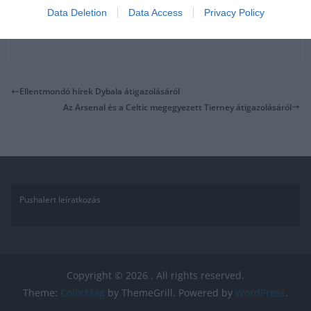
Data Deletion
Data Access
Privacy Policy
Ellentmondó hírek Dybala átigazolásáról
Az Arsenal és a Celtic megegyezett Tierney átigazolásáról
Pushalert leíratkozás
Copyright © 2026
. All rights reserved.
Theme:
ColorMag
by ThemeGrill. Powered by
WordPress
.