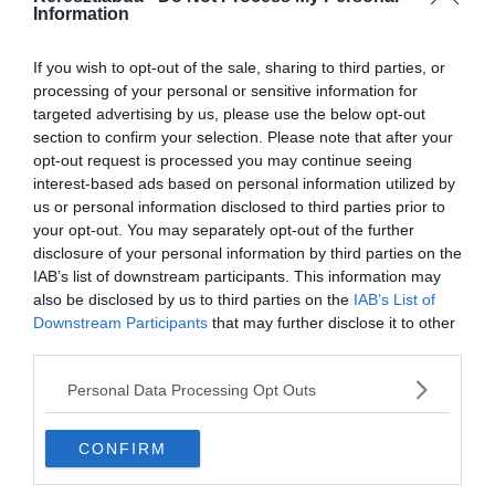
Bajnokok Kupája mérkőzésen. Ahol a csapatkapitányi karszalagot is
Information
viselte és góllal debütált az 1 éves kölcsönjátéka után. Ezzel
elnyerte a Bianconeri drukkerek tetszését is.
If you wish to opt-out of the sale, sharing to third parties, or
processing of your personal or sensitive information for
Mindezek ellenére a Gazzetta dello Sport arról számolt be, hogy
targeted advertising by us, please use the below opt-out
Fabio Paratici és Pavel Nedved továbbra sem tervez vele, amit
section to confirm your selection. Please note that after your
közöltek is a játékossal. Így a Juventus megpróbálja eladni még idén
opt-out request is processed you may continue seeing
nyáron.
interest-based ads based on personal information utilized by
A Roma érdeklődik leginkább utána, akik Edin Dzekot szeretnék
us or personal information disclosed to third parties prior to
pótolni az argentinnal. A Gazzetta értesülései szerint Dzeko
your opt-out. You may separately opt-out of the further
hamarosan csatlakozhat az Interhez nagyjából 15 millió euróért.
disclosure of your personal information by third parties on the
IAB’s list of downstream participants. This information may
also be disclosed by us to third parties on the
IAB’s List of
Downstream Participants
that may further disclose it to other
third parties.
Personal Data Processing Opt Outs
CONFIRM