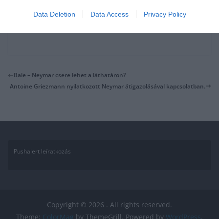
Data Deletion
Data Access
Privacy Policy
Bale – Neymar csere lehet a láthatáron?
Antoine Griezmann nyilatkozott Neymar átigazolásával kapcsolatban.
Pushalert leíratkozás
Copyright © 2026
. All rights reserved.
Theme:
ColorMag
by ThemeGrill. Powered by
WordPress
.