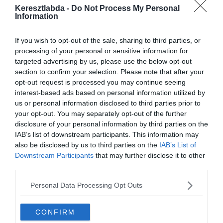
az Elliott Managment számára, hogy teljesen elkötelezett az újra
Keresztlabda -
Do Not Process My Personal
építési projekt mellett.
Information
Az átigazolási szezon kezdetén a feláldozható játékosok között
If you wish to opt-out of the sale, sharing to third parties, or
szerepelt, mert érte kaphatja a csapat a legtöbbet (50 Millió Euró
processing of your personal or sensitive information for
felett), és mivel saját nevelésű játékos, így a teljes összeg profit.
targeted advertising by us, please use the below opt-out
A PSG
ajánlatot
is tett érte, készpénz plusz Alphonse Areola
section to confirm your selection. Please note that after your
értékben, de ezt a Milan elutasította.
opt-out request is processed you may continue seeing
interest-based ads based on personal information utilized by
Donnarumma maradni szeretne, de ehhez alá kell írnia egy
us or personal information disclosed to third parties prior to
hosszabbítást kevesebb fizetésért, mint a mostani évi 6 Millió Euró.
your opt-out. You may separately opt-out of the further
A kulcs az lehet, hogy 2022-ig ír alá és a fizetését elosztják
disclosure of your personal information by third parties on the
hosszabb időre.
IAB’s list of downstream participants. This information may
also be disclosed by us to third parties on the
IAB’s List of
Downstream Participants
that may further disclose it to other
third parties.
Personal Data Processing Opt Outs
CONFIRM