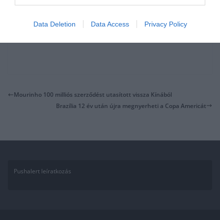
Data Deletion
Data Access
Privacy Policy
Mourinho 100 milliós szerződést utasított vissza Kínából
Brazília 12 év után újra megnyerheti a Copa Americát
Pushalert leíratkozás