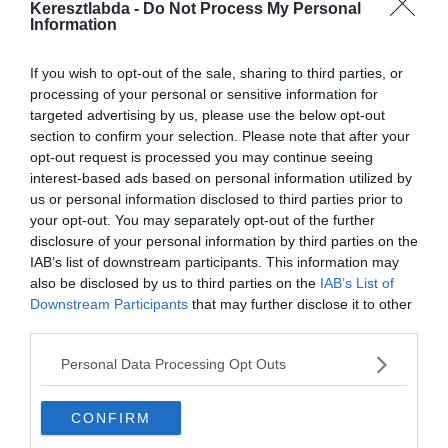
említi, hogy a vádló állapodott-e meg a világsztárral.
Keresztlabda -
Do Not Process My Personal
Information
Kathryn Mayorga szeptemberben szólalt meg, hogy 2009-ben
Ronaldo egy Las Vegasi hotelben erőszakos közösülésre
If you wish to opt-out of the sale, sharing to third parties, or
kényszerítette. 2010-ben még bíróságon kívül megegyeztek, amiért
processing of your personal or sensitive information for
375 ezer Dollárt kapott a hallgatásért. Ennek ellenére évekkel
targeted advertising by us, please use the below opt-out
később nyilvánosság elé állt és a Nevadai ügyészség újranyitotta az
section to confirm your selection. Please note that after your
ügyet.
opt-out request is processed you may continue seeing
interest-based ads based on personal information utilized by
Habár Ronaldo mindvégig tagadta a történteket, a rendőrség DNS-
us or personal information disclosed to third parties prior to
mintavételre kötelezte. A botrány hozadékaként az EA Sports
your opt-out. You may separately opt-out of the further
lecserélte a FIFA 19 reklámarcaként és a Juventus részvényei is
disclosure of your personal information by third parties on the
15%-ot zuhantak.
IAB’s list of downstream participants. This information may
also be disclosed by us to third parties on the
IAB’s List of
Downstream Participants
that may further disclose it to other
third parties.
Personal Data Processing Opt Outs
CONFIRM