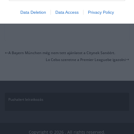
Data Deletion
Data Access
Privacy Policy
A Bayern München még nem tett ajánlatot a Citynek Sanéért.
Lo Celso szeretne a Premier Leaguebe igazolni
Pushalert leíratkozás
Copyright © 2026
. All rights reserved.